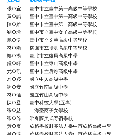
e
際
張○宜
臺中市立臺中第一高級中等學校
葳
黃○誠
臺中市立臺中第一高級中等學校
r
格。
陳○維
臺中市立臺中第一高級中等學校
培
劉○瑜
臺中市立臺中女子高級中等學校
e
養
龎○伊
臺中市立文華高級中等學校
具
林○陽
桃園市立陽明高級中等學校
國
鄭○揚
臺北市立復興高級中學
際
鍾○軒
臺中市立東山高級中學
移
尤○凱
臺中市立后綜高級中學
動
力
邱○婷
國立中興高級中學
的
謝○安
國立竹南高級中學
世
林○儀
國立竹山高級中學
界
陳○凝
臺中科技大學(五專)
公
張○慈
上海臺商子女學校
民。
張○倫
常春藤美式寄宿學校
WAGOR
黃○喬
葳格學校財團法人臺中市葳格高級中學
TODAY
吳○臻
葳格學校財團法人臺中市葳格高級中學