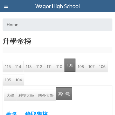
Jump to navigation
葳
格
Home
Y
高
升學金榜
o
級
u
中
109
115
114
113
112
111
110
108
107
106
a
學
105
104
r
葳
高中職
e
大學
科技大學
國外大學
格
國
h
際．
姓名
錄取學校
國