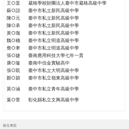
王○棠
葳格學校財團法人臺中市葳格高級中學
蘇○誼
臺中市私立新民高級中學
陳○元
臺中市私立新民高級中學
陳○承
臺中市私立新民高級中學
黃○珈
臺中市私立新民高級中學
魏○穗
臺中市私立明道高級中學
詹○聿
臺中市私立明道高級中學
張○婕
臺南應用科技大學七年一貫
康○璇
臺南中信金實驗高中
張○凱
臺中市私立大明高級中學
顏○潁
臺中市私立嶺東高級中學
莫○涵
臺中市私立青年高級中學
葉○萱
彰化縣私立文興高級中學
新生專區
主