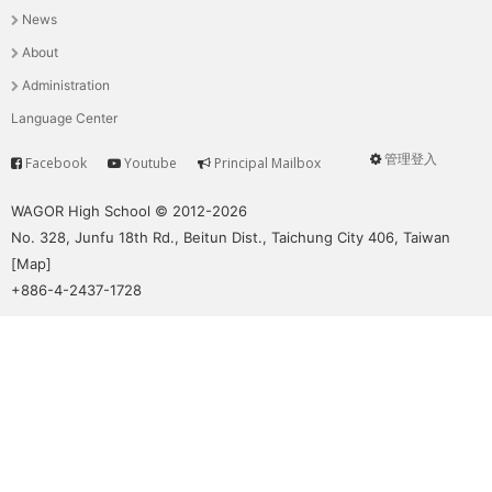
News
選
About
單
Administration
Language Center
管理登入
Facebook
Youtube
Principal Mailbox
Service
User
menu
WAGOR High School © 2012-2026
No. 328, Junfu 18th Rd., Beitun Dist., Taichung City 406, Taiwan
[
Map
]
+886-4-2437-1728