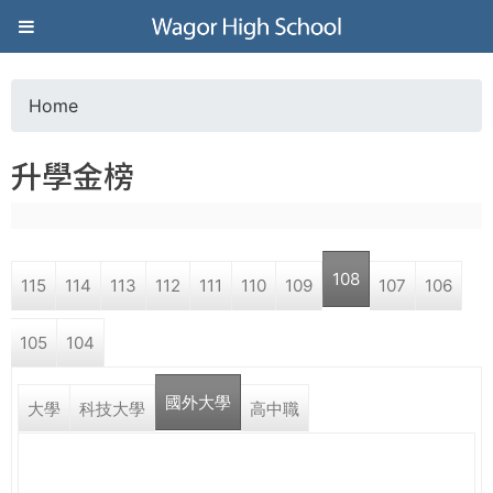
Jump to navigation
葳
格
Home
Y
高
升學金榜
o
級
u
中
108
115
114
113
112
111
110
109
107
106
a
學
105
104
r
葳
國外大學
e
大學
科技大學
高中職
格
國
h
際．
國