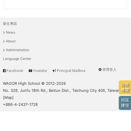
e
際
葳
r
格。
新生專區
主
培
e
News
養
選
具
About
國
單
Administration
際
Language Center
移
動
管理登入
Facebook
Youtube
Principal Mailbox
Service
User
力
的
menu
WAGOR High School © 2012-2026
分眾
世
導覽
No. 328, Junfu 18th Rd., Beitun Dist., Taichung City 406, Taiwan
界
[
Map
]
校區
公
+886-4-2437-1728
捷徑
民。
WAGOR
TODAY