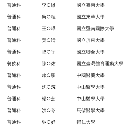
THE
普通科
李○恩
國立臺南大學
WORLD
TOMORROW
普通科
吳○桓
國立東華大學
PUTTING
普通科
王○曄
國立暨南國際大學
YOU
ON
普通科
黃○晴
國立屏東大學
THE
PATH
普通科
陸○宇
國立聯合大學
TO
餐飲科
陳○佑
國立臺灣體育運動大學
GLOBAL
CITIZENSHIP
普通科
賴○臻
中國醫藥大學
普通科
沈○筑
中山醫學大學
普通科
楊○芝
中山醫學大學
普通科
洪○芩
馬偕醫學大學
普通科
吳○妤
輔仁大學