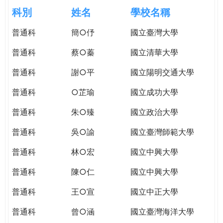
e
際
科別
姓名
學校名稱
葳
r
普通科
簡○伃
國立臺灣大學
格。
培
普通科
蔡○蓁
國立清華大學
e
養
具
普通科
謝○平
國立陽明交通大學
國
普通科
○芷瑜
國立成功大學
際
移
普通科
朱○臻
國立政治大學
動
力
普通科
吳○諭
國立臺灣師範大學
的
普通科
林○宏
國立中興大學
世
界
普通科
陳○仁
國立中興大學
公
民。
普通科
王○宣
國立中正大學
WAGOR
普通科
曾○涵
國立臺灣海洋大學
TODAY