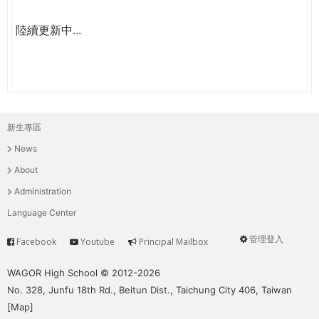
陸續更新中...
新生專區
主
News
選
About
單
Administration
Language Center
管理登入
Facebook
Youtube
Principal Mailbox
Service
User
menu
WAGOR High School © 2012-2026
No. 328, Junfu 18th Rd., Beitun Dist., Taichung City 406, Taiwan
[
Map
]