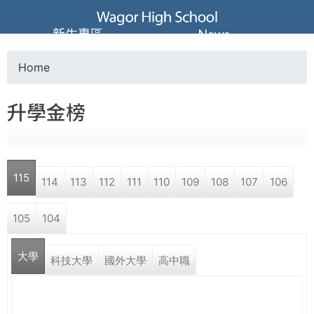
Jump to navigation
葳
新生專區
News
格
Home
Y
高
升學金榜
o
級
u
中
115
114
113
112
111
110
109
108
107
106
a
學
105
104
r
葳
大學
e
科技大學
國外大學
高中職
格
國
h
際．
國