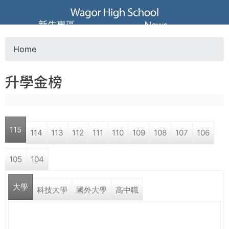
Jump to navigation
葳
新生專區
News
格
Home
Y
高
升學金榜
o
級
u
中
115
114
113
112
111
110
109
108
107
106
a
學
105
104
r
葳
大學
e
科技大學
國外大學
高中職
格
國
h
際．
國