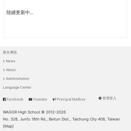
陸續更新中...
新生專區
主
News
選
About
單
Administration
Language Center
管理登入
Facebook
Youtube
Principal Mailbox
Service
User
menu
WAGOR High School © 2012-2026
No. 328, Junfu 18th Rd., Beitun Dist., Taichung City 406, Taiwan
[
Map
]