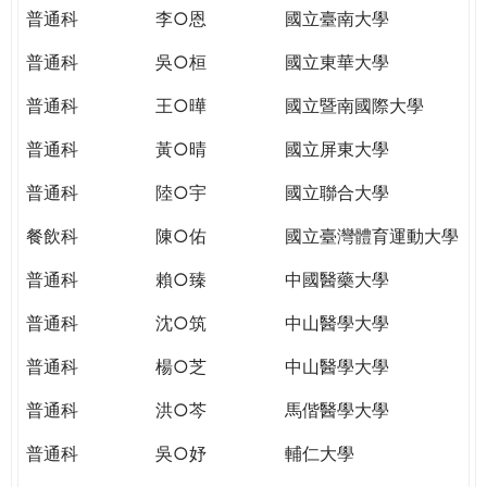
THE
普通科
李○恩
國立臺南大學
WORLD
TOMORROW
普通科
吳○桓
國立東華大學
PUTTING
普通科
王○曄
國立暨南國際大學
YOU
ON
普通科
黃○晴
國立屏東大學
THE
PATH
普通科
陸○宇
國立聯合大學
TO
餐飲科
陳○佑
國立臺灣體育運動大學
GLOBAL
CITIZENSHIP
普通科
賴○臻
中國醫藥大學
普通科
沈○筑
中山醫學大學
普通科
楊○芝
中山醫學大學
普通科
洪○芩
馬偕醫學大學
普通科
吳○妤
輔仁大學