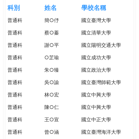
e
際
科別
姓名
學校名稱
葳
r
普通科
簡○伃
國立臺灣大學
格。
培
普通科
蔡○蓁
國立清華大學
e
養
具
普通科
謝○平
國立陽明交通大學
國
普通科
○芷瑜
國立成功大學
際
移
普通科
朱○臻
國立政治大學
動
力
普通科
吳○諭
國立臺灣師範大學
的
普通科
林○宏
國立中興大學
世
界
普通科
陳○仁
國立中興大學
公
民。
普通科
王○宣
國立中正大學
WAGOR
普通科
曾○涵
國立臺灣海洋大學
TODAY