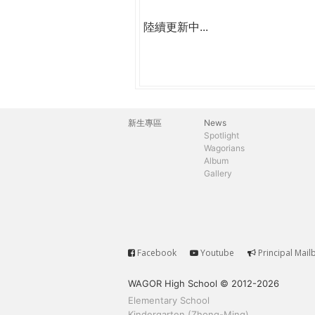
陸續更新中...
新生專區
News
主
Spotlight
Wagorians
選
Album
Gallery
單
Facebook
Youtube
Principal Mail
Service
WAGOR High School © 2012-2026
Elementary School
Kindergarten (Zhong-Ming)