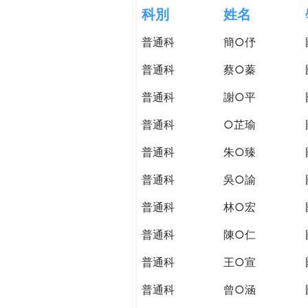
h
科別
姓名
際
葳
普通科
簡○伃
e
格。
培
普通科
蔡○蓁
r
養
具
普通科
謝○平
e
國
普通科
○芷瑜
際
移
普通科
朱○臻
動
力
普通科
吳○諭
的
普通科
林○宏
世
界
普通科
陳○仁
公
民。
普通科
王○宣
WAGOR
普通科
曾○涵
TODAY