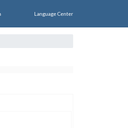
n
Language Center