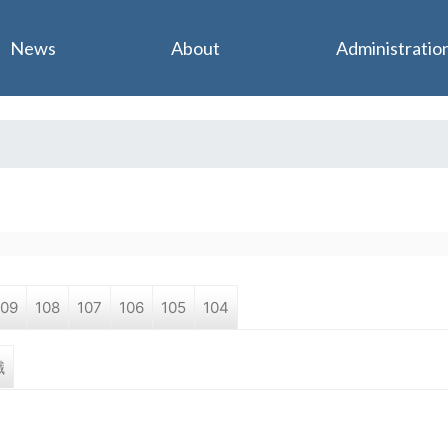
Jump to navigation
News
About
Administratio
109
108
107
106
105
104
職