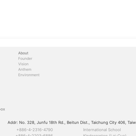
About
Founder
Vision
Anthem
Environment
box
Addr:
No. 328, Junfu 18th Rd., Beitun Dist., Taichung City 406, Taiw
+886-4-2316-4790
International School
+886-4-2203-6886
Kindergarten (Lai-Cuo)