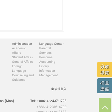
Administration
Language Center
Academic
Parental
Affairs
Services
Student Affairs
Personnel
General Affairs
Accounting
分眾
Foreign
Library
Language
Information
導覽
Counseling and
Management
Guidance
校區
捷徑
管理登入
User
menu
an [
Map
]
Tel:
+886-4-2437-1728
+886-4-2316-4790
+886-4-2230-3588