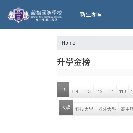
葳
新生專區
格
高
Home
Y
級
升學金榜
o
中
u
學
115
114
113
112
111
110
a
葳
大學
r
科技大學
國外大學
高中
格
國
e
際．
國