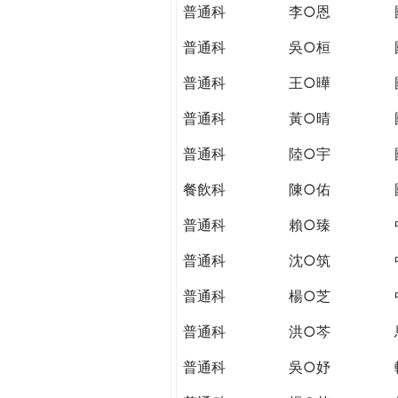
THE
普通科
李○恩
WORLD
TOMORROW
普通科
吳○桓
PUTTING
普通科
王○曄
YOU
ON
普通科
黃○晴
THE
PATH
普通科
陸○宇
TO
餐飲科
陳○佑
GLOBAL
CITIZENSHIP
普通科
賴○臻
普通科
沈○筑
普通科
楊○芝
普通科
洪○芩
普通科
吳○妤