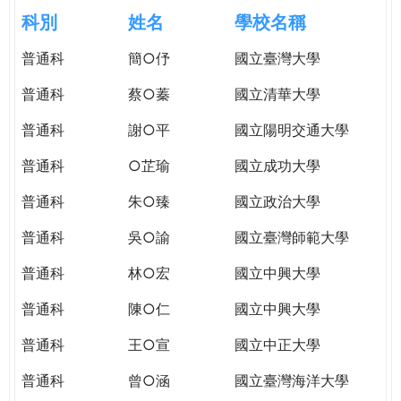
e
際
科別
姓名
學校名稱
葳
r
普通科
簡○伃
國立臺灣大學
格。
培
普通科
蔡○蓁
國立清華大學
e
養
具
普通科
謝○平
國立陽明交通大學
國
普通科
○芷瑜
國立成功大學
際
移
普通科
朱○臻
國立政治大學
動
力
普通科
吳○諭
國立臺灣師範大學
的
普通科
林○宏
國立中興大學
世
界
普通科
陳○仁
國立中興大學
公
民。
普通科
王○宣
國立中正大學
WAGOR
普通科
曾○涵
國立臺灣海洋大學
TODAY