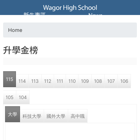
Jump to navigation
葳
新生專區
News
格
Home
Y
高
升學金榜
o
級
u
中
115
114
113
112
111
110
109
108
107
106
a
學
105
104
r
葳
大學
e
科技大學
國外大學
高中職
格
國
h
際．
國