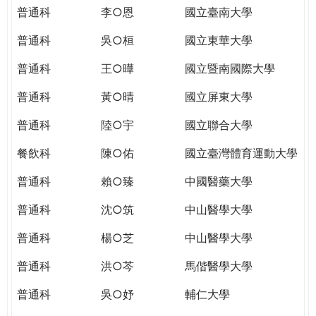
THE
普通科
李○恩
國立臺南大學
WORLD
TOMORROW
普通科
吳○桓
國立東華大學
PUTTING
普通科
王○曄
國立暨南國際大學
YOU
ON
普通科
黃○晴
國立屏東大學
THE
PATH
普通科
陸○宇
國立聯合大學
TO
餐飲科
陳○佑
國立臺灣體育運動大學
GLOBAL
CITIZENSHIP
普通科
賴○臻
中國醫藥大學
普通科
沈○筑
中山醫學大學
普通科
楊○芝
中山醫學大學
普通科
洪○芩
馬偕醫學大學
普通科
吳○妤
輔仁大學