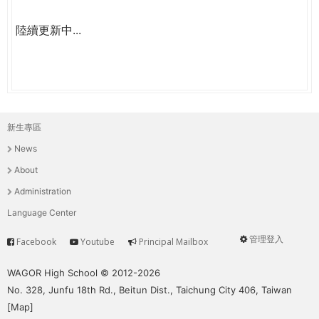
陸續更新中...
新生專區
主
News
選
About
單
Administration
Language Center
管理登入
Facebook
Youtube
Principal Mailbox
Service
User
menu
WAGOR High School © 2012-2026
No. 328, Junfu 18th Rd., Beitun Dist., Taichung City 406, Taiwan
[
Map
]