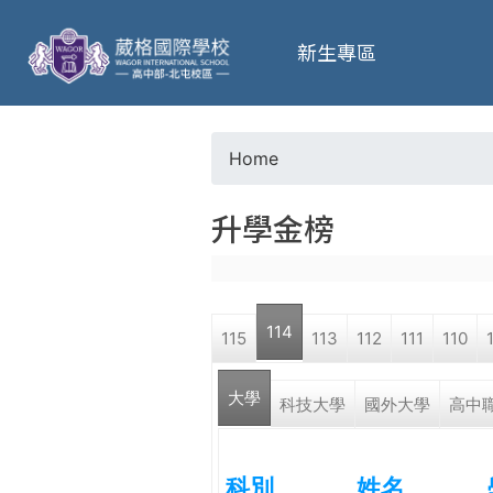
葳
新生專區
格
高
Home
Y
級
升學金榜
o
中
u
學
114
115
113
112
111
110
a
葳
大學
r
科技大學
國外大學
高中
格
國
e
際．
科別
姓名
國