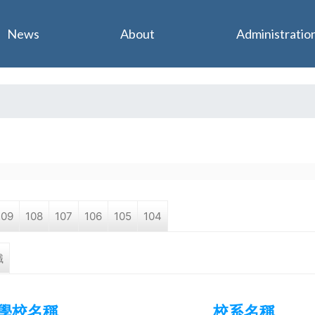
Jump to navigation
News
About
Administratio
109
108
107
106
105
104
職
學校名稱
校系名稱