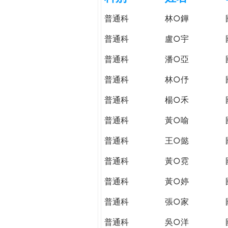
h
際
普通科
林○鏵
葳
e
格。
普通科
盧○宇
培
r
普通科
潘○亞
養
具
普通科
林○伃
e
國
際
普通科
楊○禾
移
普通科
黃○喻
動
力
普通科
王○懿
的
世
普通科
黃○霓
界
普通科
黃○婷
公
民。
普通科
張○家
WAGOR
TODAY
普通科
吳○洋