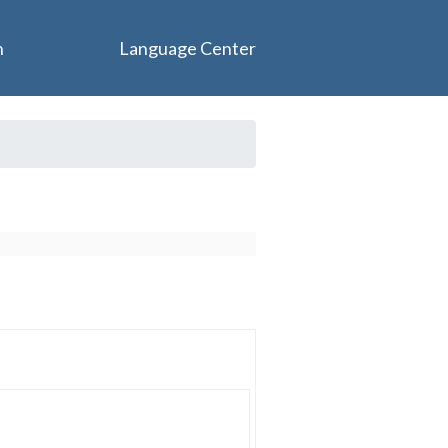
n
Language Center