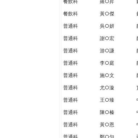
餐飲科
羅○昇
餐飲科
黃○傑
普通科
吳○妍
普通科
謝○宏
普通科
游○謙
普通科
李○庭
普通科
施○文
普通科
尤○漩
普通科
王○臻
普通科
陳○榛
普通科
黃○恩
普通科
鄭○勻