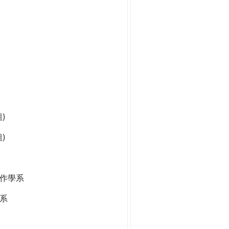
)
)
作學系
系