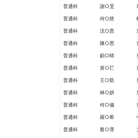
普通科
謝○旻
普通科
何○慈
普通科
沈○恩
普通科
陳○恩
普通科
顧○晴
普通科
黃○芢
普通科
王○凱
普通科
林○妍
普通科
何○儀
普通科
羅○希
普通科
蔡○霈