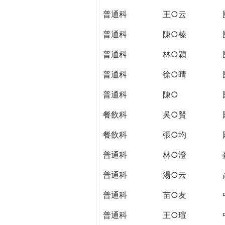
THE
普通科
王○云
WORLD
TOMORROW
普通科
陳○榛
PUTTING
YOU
普通科
林○穎
ON
普通科
徐○晴
THE
PATH
普通科
陳○
TO
GLOBAL
餐飲科
吳○賢
CITIZENSHIP
餐飲科
張○均
普通科
林○澄
普通科
湯○云
普通科
苗○友
普通科
王○瑄