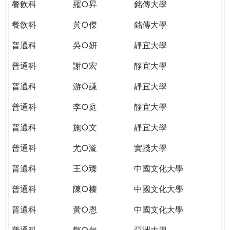
餐飲科
羅○昇
銘傳大學
餐飲科
黃○傑
銘傳大學
普通科
吳○妍
靜宜大學
普通科
謝○宏
靜宜大學
普通科
游○謙
靜宜大學
普通科
李○庭
靜宜大學
普通科
施○文
靜宜大學
普通科
尤○漩
實踐大學
普通科
王○臻
中國文化大學
普通科
陳○榛
中國文化大學
普通科
黃○恩
中國文化大學
普通科
鄭○勻
亞洲大學