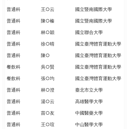
THE
WORLD
普通科
王○云
國立暨南國際大學
TOMORROW
普通科
陳○榛
國立暨南國際大學
PUTTING
YOU
普通科
林○穎
國立聯合大學
ON
THE
普通科
徐○晴
國立臺灣體育運動大學
PATH
普通科
陳○
國立臺灣體育運動大學
TO
GLOBAL
餐飲科
吳○賢
國立臺灣體育運動大學
CITIZENSHIP
餐飲科
張○均
國立臺灣體育運動大學
普通科
林○澄
臺北市立大學
普通科
湯○云
高雄醫學大學
普通科
苗○友
中國醫藥大學
普通科
王○瑄
中山醫學大學