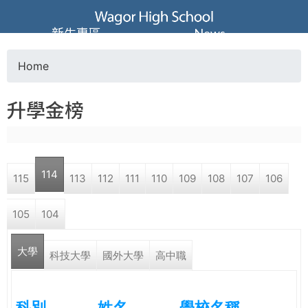
Jump to navigation
葳
新生專區
News
格
Home
Y
高
升學金榜
o
級
u
中
114
115
113
112
111
110
109
108
107
106
a
學
105
104
r
葳
大學
e
科技大學
國外大學
高中職
格
國
h
際．
科別
姓名
學校名稱
國