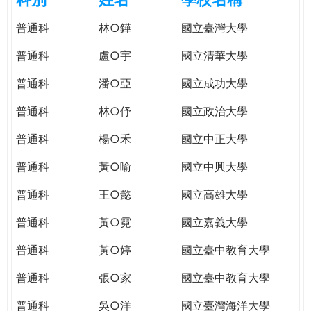
e
際
普通科
林○鏵
國立臺灣大學
葳
r
格。
普通科
盧○宇
國立清華大學
培
e
養
普通科
潘○亞
國立成功大學
具
普通科
林○伃
國立政治大學
國
際
普通科
楊○禾
國立中正大學
移
動
普通科
黃○喻
國立中興大學
力
普通科
王○懿
國立高雄大學
的
世
普通科
黃○霓
國立嘉義大學
界
公
普通科
黃○婷
國立臺中教育大學
民。
普通科
張○家
國立臺中教育大學
WAGOR
TODAY
普通科
吳○洋
國立臺灣海洋大學