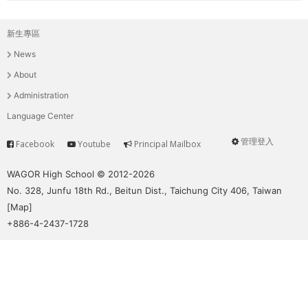
新生專區
主
News
選
About
單
Administration
Language Center
管理登入
Facebook
Youtube
Principal Mailbox
Service
User
menu
WAGOR High School © 2012-2026
No. 328, Junfu 18th Rd., Beitun Dist., Taichung City 406, Taiwan
[
Map
]
+886-4-2437-1728