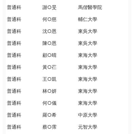
普通科
謝○旻
馬偕醫學院
普通科
何○慈
輔仁大學
普通科
沈○恩
東吳大學
普通科
陳○恩
東吳大學
普通科
顧○晴
東海大學
普通科
黃○芢
東海大學
普通科
王○凱
東海大學
普通科
林○妍
東海大學
普通科
何○儀
東海大學
普通科
羅○希
中原大學
普通科
蔡○霈
元智大學