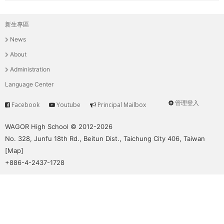
新生專區
主
News
選
About
單
Administration
Language Center
管理登入
Facebook
Youtube
Principal Mailbox
Service
User
menu
WAGOR High School © 2012-2026
No. 328, Junfu 18th Rd., Beitun Dist., Taichung City 406, Taiwan
[
Map
]
+886-4-2437-1728