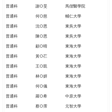
普通科
謝○旻
馬偕醫學院
普通科
何○慈
輔仁大學
普通科
沈○恩
東吳大學
普通科
陳○恩
東吳大學
普通科
顧○晴
東海大學
普通科
黃○芢
東海大學
普通科
王○凱
東海大學
普通科
林○妍
東海大學
普通科
何○儀
東海大學
普通科
羅○希
中原大學
普通科
蔡○霈
元智大學