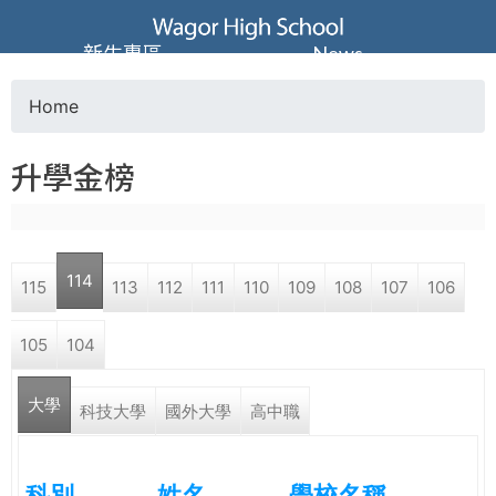
Jump to navigation
葳
新生專區
News
格
Home
Y
高
升學金榜
o
級
u
中
114
115
113
112
111
110
109
108
107
106
a
學
105
104
r
葳
大學
e
科技大學
國外大學
高中職
格
國
h
際．
科別
姓名
學校名稱
國