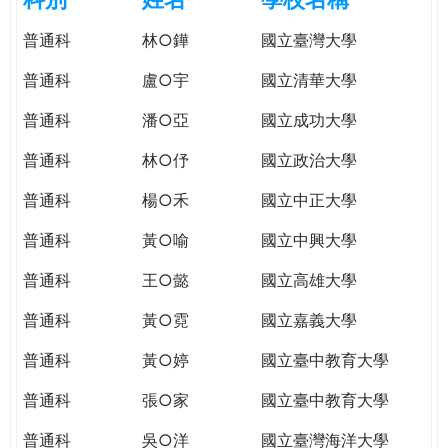
e
際
普通科
林○鏵
國立臺灣大學
葳
r
格。
普通科
盧○宇
國立清華大學
培
e
養
普通科
潘○亞
國立成功大學
具
普通科
林○伃
國立政治大學
國
際
普通科
楊○禾
國立中正大學
移
動
普通科
黃○喻
國立中興大學
力
普通科
王○懿
國立高雄大學
的
世
普通科
黃○霓
國立嘉義大學
界
公
普通科
黃○婷
國立臺中教育大學
民。
普通科
張○家
國立臺中教育大學
WAGOR
TODAY
普通科
吳○洋
國立臺灣海洋大學