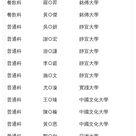
餐飲科
羅○昇
銘傳大學
餐飲科
黃○傑
銘傳大學
普通科
吳○妍
靜宜大學
普通科
謝○宏
靜宜大學
普通科
游○謙
靜宜大學
普通科
李○庭
靜宜大學
普通科
施○文
靜宜大學
普通科
尤○漩
實踐大學
普通科
王○臻
中國文化大學
普通科
陳○榛
中國文化大學
普通科
黃○恩
中國文化大學
普通科
鄭○勻
亞洲大學