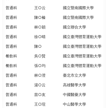
THE
WORLD
普通科
王○云
國立暨南國際大學
TOMORROW
普通科
陳○榛
國立暨南國際大學
PUTTING
YOU
普通科
林○穎
國立聯合大學
ON
THE
普通科
徐○晴
國立臺灣體育運動大學
PATH
普通科
陳○
國立臺灣體育運動大學
TO
GLOBAL
餐飲科
吳○賢
國立臺灣體育運動大學
CITIZENSHIP
餐飲科
張○均
國立臺灣體育運動大學
普通科
林○澄
臺北市立大學
普通科
湯○云
高雄醫學大學
普通科
苗○友
中國醫藥大學
普通科
王○瑄
中山醫學大學