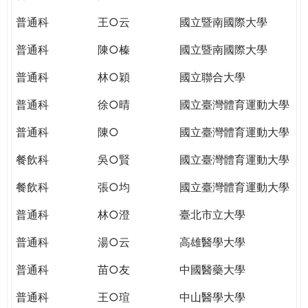
THE
WORLD
普通科
王○云
國立暨南國際大學
TOMORROW
普通科
陳○榛
國立暨南國際大學
PUTTING
YOU
普通科
林○穎
國立聯合大學
ON
THE
普通科
徐○晴
國立臺灣體育運動大學
PATH
普通科
陳○
國立臺灣體育運動大學
TO
GLOBAL
餐飲科
吳○賢
國立臺灣體育運動大學
CITIZENSHIP
餐飲科
張○均
國立臺灣體育運動大學
普通科
林○澄
臺北市立大學
普通科
湯○云
高雄醫學大學
普通科
苗○友
中國醫藥大學
普通科
王○瑄
中山醫學大學