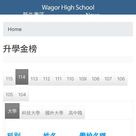
Jump to navigation
葳
新生專區
News
格
Home
Y
高
升學金榜
o
級
u
中
114
115
113
112
111
110
109
108
107
106
a
學
105
104
r
葳
大學
e
科技大學
國外大學
高中職
格
國
h
際．
科別
姓名
學校名稱
國