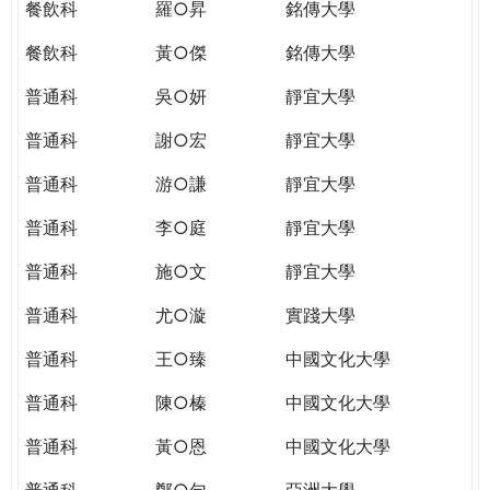
餐飲科
羅○昇
銘傳大學
餐飲科
黃○傑
銘傳大學
普通科
吳○妍
靜宜大學
普通科
謝○宏
靜宜大學
普通科
游○謙
靜宜大學
普通科
李○庭
靜宜大學
普通科
施○文
靜宜大學
普通科
尤○漩
實踐大學
普通科
王○臻
中國文化大學
普通科
陳○榛
中國文化大學
普通科
黃○恩
中國文化大學
普通科
鄭○勻
亞洲大學