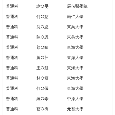
普通科
謝○旻
馬偕醫學院
普通科
何○慈
輔仁大學
普通科
沈○恩
東吳大學
普通科
陳○恩
東吳大學
普通科
顧○晴
東海大學
普通科
黃○芢
東海大學
普通科
王○凱
東海大學
普通科
林○妍
東海大學
普通科
何○儀
東海大學
普通科
羅○希
中原大學
普通科
蔡○霈
元智大學