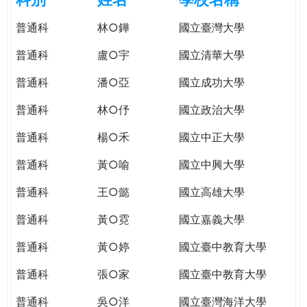
e
際
普通科
林○鏵
國立臺灣大學
葳
r
格。
普通科
盧○宇
國立清華大學
培
e
養
普通科
潘○亞
國立成功大學
具
普通科
林○伃
國立政治大學
國
際
普通科
楊○禾
國立中正大學
移
動
普通科
黃○喻
國立中興大學
力
普通科
王○懿
國立高雄大學
的
世
普通科
黃○霓
國立嘉義大學
界
公
普通科
黃○婷
國立臺中教育大學
民。
普通科
張○家
國立臺中教育大學
WAGOR
TODAY
普通科
吳○洋
國立臺灣海洋大學