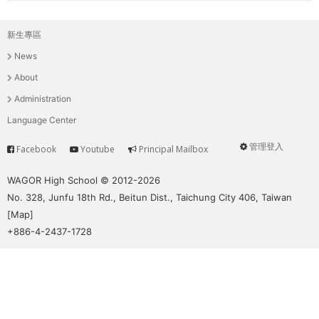
新生專區
主
News
選
About
單
Administration
Language Center
管理登入
Facebook
Youtube
Principal Mailbox
Service
User
menu
WAGOR High School © 2012-2026
No. 328, Junfu 18th Rd., Beitun Dist., Taichung City 406, Taiwan
[
Map
]
+886-4-2437-1728