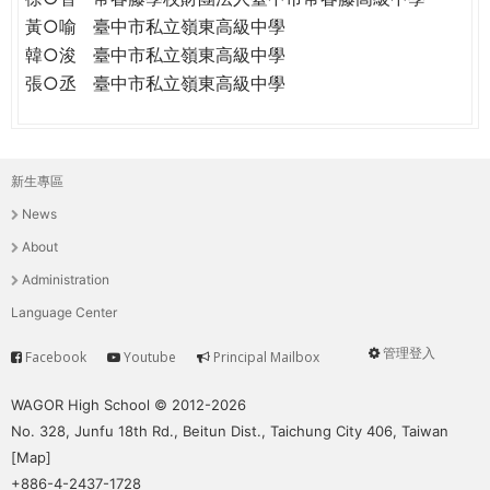
黃○喻
臺中市私立嶺東高級中學
韓○浚
臺中市私立嶺東高級中學
張○丞
臺中市私立嶺東高級中學
新生專區
主
News
選
About
單
Administration
Language Center
管理登入
Facebook
Youtube
Principal Mailbox
Service
User
menu
WAGOR High School © 2012-2026
No. 328, Junfu 18th Rd., Beitun Dist., Taichung City 406, Taiwan
[
Map
]
+886-4-2437-1728