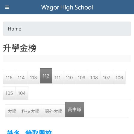
Jump to navigation
葳
格
Home
Y
高
升學金榜
o
級
u
中
112
115
114
113
111
110
109
108
107
106
a
學
105
104
r
葳
高中職
e
大學
科技大學
國外大學
格
國
h
際．
姓名
錄取學校
國