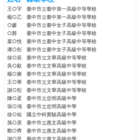
e
際
王○宇
臺中市立臺中第一高級中等學校
葳
楊○乙
臺中市立臺中第一高級中等學校
r
格。
○媛
臺中市立臺中女子高級中等學校
培
○茜
臺中市立臺中女子高級中等學校
e
養
葉○悅
臺中市立臺中女子高級中等學校
具
潘○彤
臺中市立臺中女子高級中等學校
國
徐○辰
臺中市立文華高級中等學校
際
吳○叡
臺中市立文華高級中等學校
移
楊○旖
臺中市立文華高級中等學校
動
力
王○華
臺中市立文華高級中等學校
的
謝○彤
臺中市立文華高級中等學校
世
陳○柔
臺中市立忠明高級中學
界
張○鴻
臺中市立忠明高級中學
公
徐○祐
國立中科實驗高級中學
民。
孫○原
臺中市立惠文高級中學
WAGOR
鄭○齊
臺中市立惠文高級中學
TODAY
謝○平
臺中市立惠文高級中學