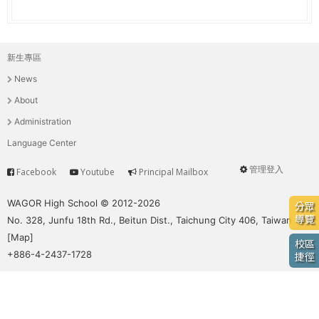
e
際
葳
r
格。
新生專區
主
培
e
News
養
選
具
About
國
單
Administration
際
Language Center
移
動
管理登入
Facebook
Youtube
Principal Mailbox
Service
User
力
的
menu
WAGOR High School © 2012-2026
分眾
世
導覽
No. 328, Junfu 18th Rd., Beitun Dist., Taichung City 406, Taiwan
界
[
Map
]
校區
公
+886-4-2437-1728
捷徑
民。
WAGOR
TODAY