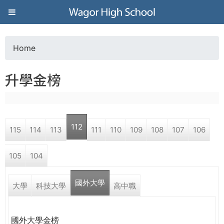
Jump to navigation
葳
格
Home
Y
高
升學金榜
o
級
u
中
112
115
114
113
111
110
109
108
107
106
a
學
105
104
r
葳
國外大學
e
大學
科技大學
高中職
格
國
h
際．
國外大學金榜
國