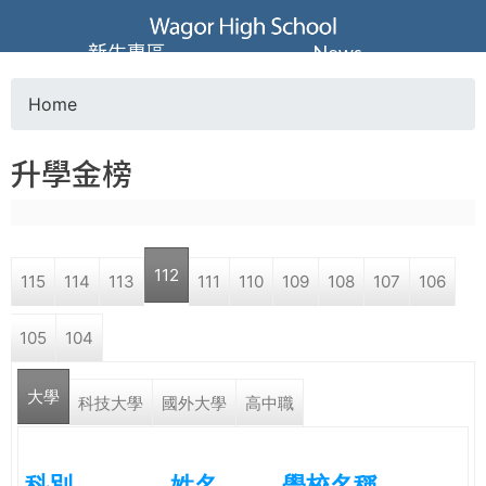
Jump to navigation
葳
新生專區
News
格
Home
Y
高
升學金榜
o
級
u
中
112
115
114
113
111
110
109
108
107
106
a
學
105
104
r
葳
大學
e
科技大學
國外大學
高中職
格
國
h
際．
科別
姓名
學校名稱
國