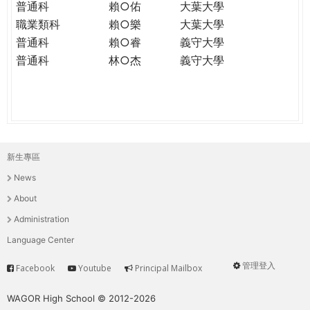
普通科
賴○佑
大葉大學
職業類科
賴○樂
大葉大學
普通科
賴○睿
義守大學
普通科
林○杰
義守大學
新生專區
主
News
選
About
單
Administration
Language Center
管理登入
Facebook
Youtube
Principal Mailbox
Service
User
menu
WAGOR High School © 2012-2026