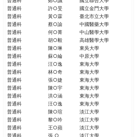
普通科
鄭○誠
國立聯合大學
THE
普通科
許○旻
國立金門大學
WORLD
TOMORROW
普通科
黃○霖
臺北市立大學
PUTTING
普通科
蔡○諭
中國醫藥大學
YOU
普通科
何○菁
中山醫學大學
ON
普通科
胡○毅
高雄醫學大學
THE
普通科
陳○琳
東吳大學
PATH
普通科
蘇○綸
中原大學
TO
普通科
汪○逸
東海大學
GLOBAL
普通科
林○奇
東海大學
CITIZENSHIP
普通科
張○婕
東海大學
普通科
陳○宇
東海大學
普通科
洪○涵
東海大學
普通科
汪○逸
東海大學
普通科
陳○瑄
淡江大學
普通科
黎○吟
淡江大學
普通科
王○蘋
淡江大學
普通科
張 ○
淡江大學