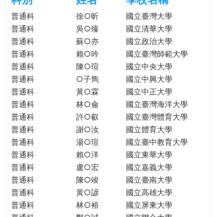
e
際
普通科
徐○昕
國立臺灣大學
葳
普通科
吳○臻
國立清華大學
r
格。
普通科
蘇○亦
國立政治大學
培
普通科
賴○吟
國立臺灣師範大學
e
養
普通科
陳○瑄
國立中央大學
具
普通科
○子雋
國立中興大學
國
際
普通科
黃○霖
國立中正大學
移
普通科
林○侖
國立臺灣海洋大學
動
普通科
許○叡
國立臺灣體育大學
力
普通科
謝○汝
國立體育大學
的
普通科
湯○瑄
國立臺中教育大學
世
普通科
賴○洋
國立東華大學
界
普通科
盧○宏
國立嘉義大學
公
普通科
陳○竣
國立臺南大學
民。
普通科
黃○諺
國立高雄大學
WAGOR
普通科
林○裕
國立屏東大學
TODAY