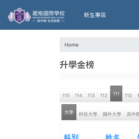
葳
新生專區
格
高
Home
Y
級
升學金榜
o
中
u
學
111
115
114
113
112
110
a
葳
大學
r
科技大學
國外大學
高中
格
國
e
際．
科別
姓名
國