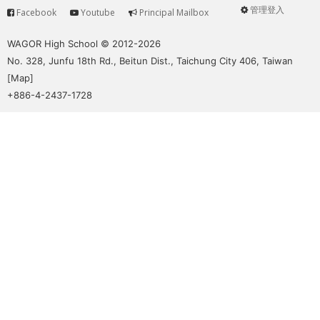
管理登入
Facebook
Youtube
Principal Mailbox
Service
User
menu
WAGOR High School © 2012-2026
No. 328, Junfu 18th Rd., Beitun Dist., Taichung City 406, Taiwan
[
Map
]
+886-4-2437-1728