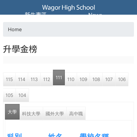
Jump to navigation
葳
新生專區
News
格
Home
Y
高
升學金榜
o
級
u
中
111
115
114
113
112
110
109
108
107
106
a
學
105
104
r
葳
大學
e
科技大學
國外大學
高中職
格
國
h
際．
科別
姓名
學校名稱
國