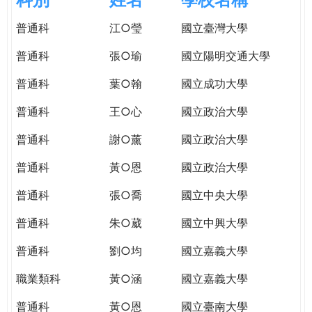
e
際
普通科
江○瑩
國立臺灣大學
葳
r
格。
普通科
張○瑜
國立陽明交通大學
培
e
養
普通科
葉○翰
國立成功大學
具
普通科
王○心
國立政治大學
國
際
普通科
謝○薰
國立政治大學
移
動
普通科
黃○恩
國立政治大學
力
普通科
張○喬
國立中央大學
的
世
普通科
朱○葳
國立中興大學
界
公
普通科
劉○均
國立嘉義大學
民。
職業類科
黃○涵
國立嘉義大學
WAGOR
TODAY
普通科
黃○恩
國立臺南大學