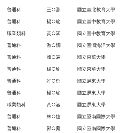
THE
WORLD
普通科
王○淵
國立臺北教育大學
TOMORROW
普通科
楊○瑜
國立臺中教育大學
PUTTING
YOU
職業類科
黃○涵
國立臺中教育大學
ON
THE
普通科
游○嫻
國立臺灣海洋大學
PATH
普通科
賴○宸
國立東華大學
TO
GLOBAL
普通科
楊○瑜
國立東華大學
CITIZENSHIP
普通科
許○郁
國立屏東大學
普通科
楊○瑜
國立屏東大學
職業類科
黃○涵
國立屏東大學
普通科
林○婕
國立暨南國際大學
普通科
郭○蓁
國立暨南國際大學