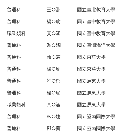
THE
WORLD
普通科
王○淵
國立臺北教育大學
TOMORROW
普通科
楊○瑜
國立臺中教育大學
PUTTING
YOU
職業類科
黃○涵
國立臺中教育大學
ON
THE
普通科
游○嫻
國立臺灣海洋大學
PATH
普通科
賴○宸
國立東華大學
TO
GLOBAL
普通科
楊○瑜
國立東華大學
CITIZENSHIP
普通科
許○郁
國立屏東大學
普通科
楊○瑜
國立屏東大學
職業類科
黃○涵
國立屏東大學
普通科
林○婕
國立暨南國際大學
普通科
郭○蓁
國立暨南國際大學