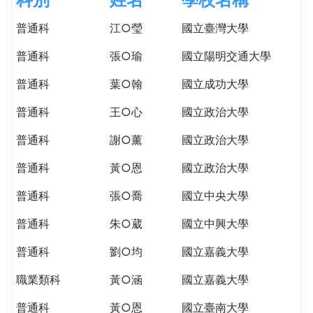
e
際
普通科
江○瑩
國立臺灣大學
葳
r
格。
普通科
張○瑜
國立陽明交通大學
培
e
養
普通科
葉○翰
國立成功大學
具
普通科
王○心
國立政治大學
國
際
普通科
謝○薰
國立政治大學
移
動
普通科
黃○恩
國立政治大學
力
普通科
張○喬
國立中央大學
的
世
普通科
朱○葳
國立中興大學
界
公
普通科
劉○均
國立嘉義大學
民。
職業類科
黃○涵
國立嘉義大學
WAGOR
TODAY
普通科
黃○恩
國立臺南大學