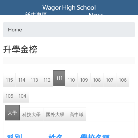
Jump to navigation
葳
新生專區
News
格
Home
Y
高
升學金榜
o
級
u
中
111
115
114
113
112
110
109
108
107
106
a
學
105
104
r
葳
大學
e
科技大學
國外大學
高中職
格
國
h
際．
科別
姓名
學校名稱
國