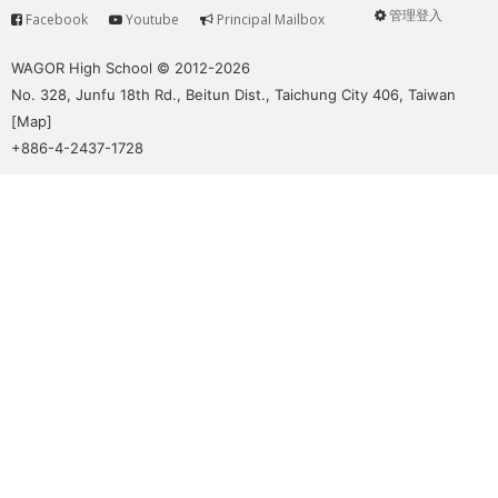
管理登入
Facebook
Youtube
Principal Mailbox
Service
User
menu
WAGOR High School © 2012-2026
No. 328, Junfu 18th Rd., Beitun Dist., Taichung City 406, Taiwan
[
Map
]
+886-4-2437-1728