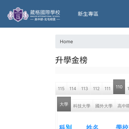
葳
新生專區
格
高
Home
Y
級
升學金榜
o
中
u
學
110
115
114
113
112
111
a
葳
大學
r
科技大學
國外大學
高中
格
國
e
際．
科
別
姓名
學校
國