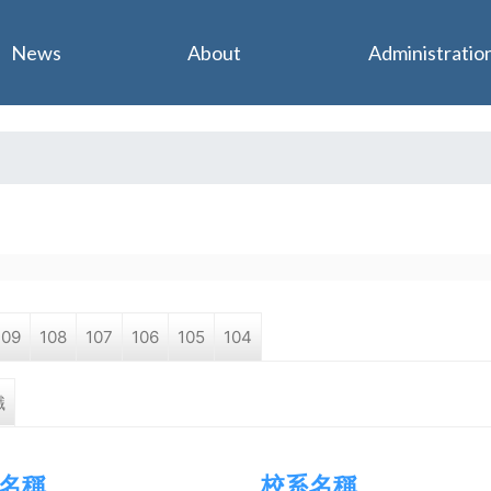
Jump to navigation
News
About
Administratio
109
108
107
106
105
104
職
名稱
校系名稱