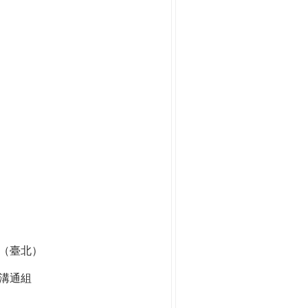
組（臺北）
溝通組