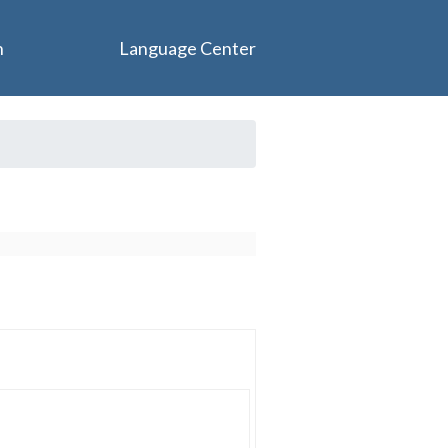
n
Language Center