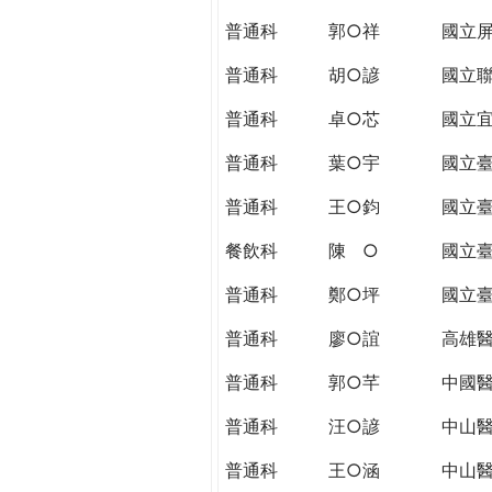
THE
普通科
郭○祥
國立
WORLD
TOMORROW
普通科
胡○諺
國立
PUTTING
YOU
普通科
卓○芯
國立
ON
普通科
葉○宇
國立
THE
PATH
普通科
王○鈞
國立
TO
GLOBAL
餐飲科
陳 ○
國立
CITIZENSHIP
普通科
鄭○坪
國立
普通科
廖○誼
高雄
普通科
郭○芊
中國
普通科
汪○諺
中山
普通科
王○涵
中山