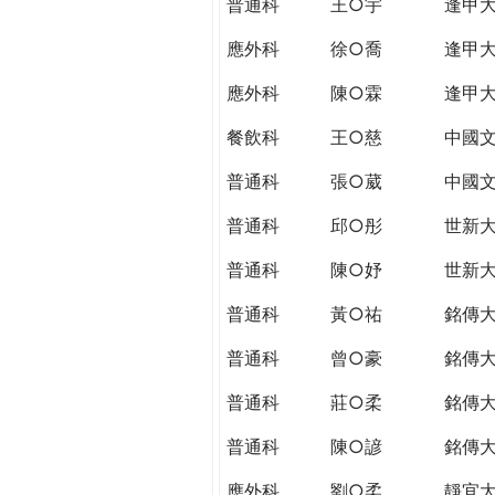
普通科
王○宇
逢甲
應外科
徐○喬
逢甲
應外科
陳○霖
逢甲
餐飲科
王○慈
中國
普通科
張○葳
中國
普通科
邱○彤
世新
普通科
陳○妤
世新
普通科
黃○祐
銘傳
普通科
曾○豪
銘傳
普通科
莊○柔
銘傳
普通科
陳○諺
銘傳
應外科
劉○柔
靜宜