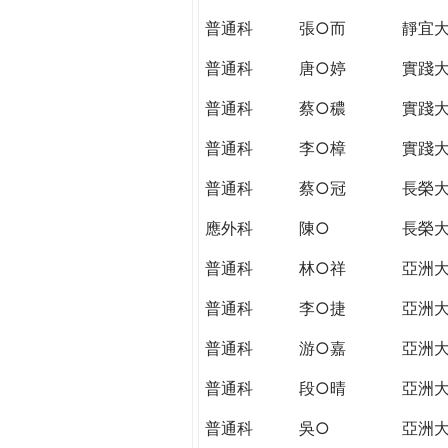
普通科
張○而
靜宜
普通科
唐○婷
實踐
普通科
蔡○穠
實踐
普通科
李○樟
實踐
普通科
蔡○冠
長榮
應外科
陳○
長榮
普通科
林○祥
亞洲
普通科
李○捷
亞洲
普通科
游○嘉
亞洲
普通科
段○晴
亞洲
普通科
吳○
亞洲