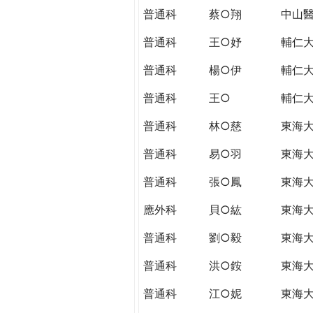
普通科
蔡○翔
中山
普通科
王○妤
輔仁
普通科
楊○伊
輔仁
普通科
王○
輔仁
普通科
林○慈
東海
普通科
易○羽
東海
普通科
張○鳳
東海
應外科
貝○紘
東海
普通科
劉○毅
東海
普通科
洪○銨
東海
普通科
江○妮
東海