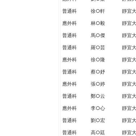
普通科
徐○軒
靜宜
應外科
林○毅
靜宜
普通科
馬○傑
靜宜
普通科
羅○芸
靜宜
應外科
徐○隆
靜宜
普通科
蔡○妤
靜宜
應外科
張○婷
靜宜
普通科
鄭○云
靜宜
應外科
李○心
靜宜
普通科
劉○宏
靜宜
普通科
高○廷
靜宜