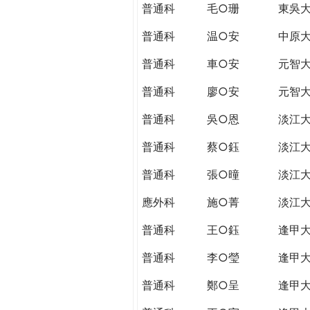
普通科
毛○珊
東吳
普通科
温○安
中原
普通科
車○安
元智
普通科
廖○安
元智
普通科
吳○恩
淡江
普通科
蔡○鈺
淡江
普通科
張○曈
淡江
應外科
施○菁
淡江
普通科
王○鈺
逢甲
普通科
李○瑩
逢甲
普通科
鄭○呈
逢甲