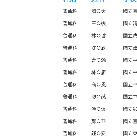
h
際
普通科
賴○天
國立
葳
e
格。
普通科
王○竣
國立
培
r
普通科
林○哲
國立
養
具
普通科
沈○欣
國立
e
國
際
普通科
曹○瀚
國立
移
普通科
林○彥
國立
動
力
普通科
高○恩
國立
的
世
普通科
廖○慈
國立
界
普通科
游○煜
國立
公
民。
普通科
鄭○羽
國立
WAGOR
TODAY
普通科
鍾○安
國立