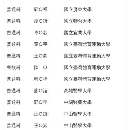
THE
WORLD
普通科
郭○祥
國立屏東大學
TOMORROW
普通科
胡○諺
國立聯合大學
PUTTING
YOU
普通科
卓○芯
國立宜蘭大學
ON
THE
普通科
葉○宇
國立臺灣體育運動大學
PATH
普通科
王○鈞
國立臺灣體育運動大學
TO
GLOBAL
餐飲科
陳 ○
國立臺灣體育運動大學
CITIZENSHIP
普通科
鄭○坪
國立臺灣體育運動大學
普通科
廖○誼
高雄醫學大學
普通科
郭○芊
中國醫藥大學
普通科
汪○諺
中山醫學大學
普通科
王○涵
中山醫學大學