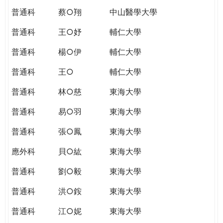
普通科
蔡○翔
中山醫學大學
普通科
王○妤
輔仁大學
普通科
楊○伊
輔仁大學
普通科
王○
輔仁大學
普通科
林○慈
東海大學
普通科
易○羽
東海大學
普通科
張○鳳
東海大學
應外科
貝○紘
東海大學
普通科
劉○毅
東海大學
普通科
洪○銨
東海大學
普通科
江○妮
東海大學