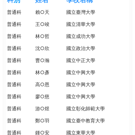
e
際
普通科
賴○天
國立臺灣大學
葳
r
格。
普通科
王○竣
國立清華大學
培
e
養
普通科
林○哲
國立成功大學
具
普通科
沈○欣
國立政治大學
國
際
普通科
曹○瀚
國立中正大學
移
動
普通科
林○彥
國立中興大學
力
普通科
高○恩
國立中興大學
的
世
普通科
廖○慈
國立中興大學
界
公
普通科
游○煜
國立彰化師範大學
民。
普通科
鄭○羽
國立臺中教育大學
WAGOR
TODAY
普通科
鍾○安
國立東華大學