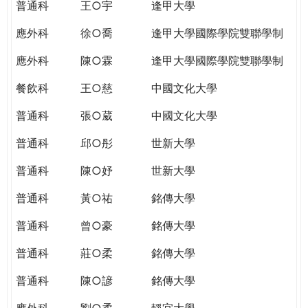
普通科
王○宇
逢甲大學
應外科
徐○喬
逢甲大學國際學院雙聯學制
應外科
陳○霖
逢甲大學國際學院雙聯學制
餐飲科
王○慈
中國文化大學
普通科
張○葳
中國文化大學
普通科
邱○彤
世新大學
普通科
陳○妤
世新大學
普通科
黃○祐
銘傳大學
普通科
曾○豪
銘傳大學
普通科
莊○柔
銘傳大學
普通科
陳○諺
銘傳大學
應外科
劉○柔
靜宜大學