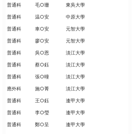
普通科
毛○珊
東吳大學
普通科
温○安
中原大學
普通科
車○安
元智大學
普通科
廖○安
元智大學
普通科
吳○恩
淡江大學
普通科
蔡○鈺
淡江大學
普通科
張○曈
淡江大學
應外科
施○菁
淡江大學
普通科
王○鈺
逢甲大學
普通科
李○瑩
逢甲大學
普通科
鄭○呈
逢甲大學