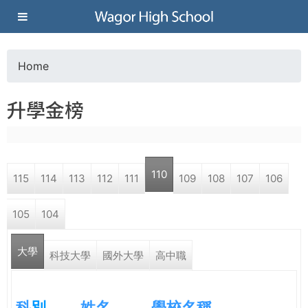
Jump to navigation
葳
格
Home
Y
高
升學金榜
o
級
u
中
110
115
114
113
112
111
109
108
107
106
a
學
105
104
r
葳
大學
e
科技大學
國外大學
高中職
格
國
h
際．
科
別
姓名
學校名稱
國