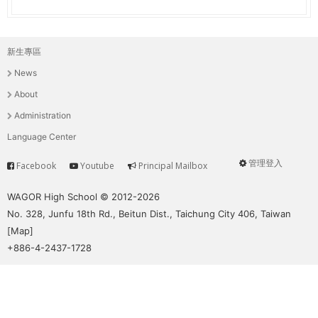
新生專區
主
News
選
About
單
Administration
Language Center
管理登入
Facebook
Youtube
Principal Mailbox
Service
User
menu
WAGOR High School © 2012-2026
No. 328, Junfu 18th Rd., Beitun Dist., Taichung City 406, Taiwan
[
Map
]
+886-4-2437-1728