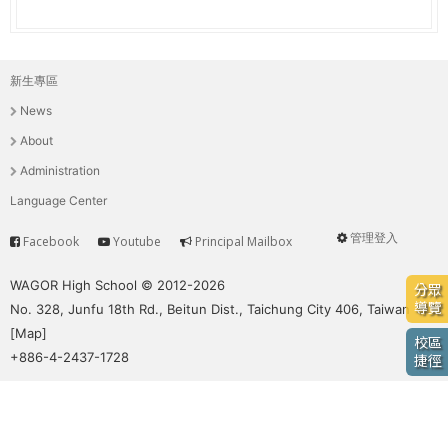
e
際
葳
r
格。
新生專區
主
培
e
News
養
選
具
About
國
單
Administration
際
Language Center
移
動
管理登入
Facebook
Youtube
Principal Mailbox
Service
User
力
的
menu
WAGOR High School © 2012-2026
分眾
世
導覽
No. 328, Junfu 18th Rd., Beitun Dist., Taichung City 406, Taiwan
界
[
Map
]
校區
公
+886-4-2437-1728
捷徑
民。
WAGOR
TODAY