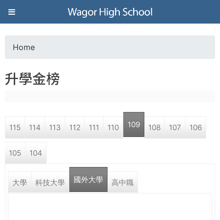
Jump to navigation
葳
格
Home
Y
高
升學金榜
o
級
u
中
109
115
114
113
112
111
110
108
107
106
a
學
105
104
r
葳
國外大學
e
大學
科技大學
高中職
格
國
h
際．
國