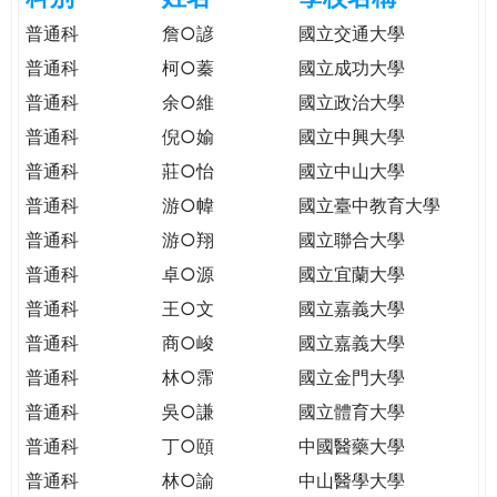
e
際
普通科
詹○諺
國立交通大學
葳
普通科
柯○蓁
國立成功大學
r
格。
普通科
余○維
國立政治大學
培
e
養
普通科
倪○媮
國立中興大學
具
普通科
莊○怡
國立中山大學
國
普通科
游○幃
國立臺中教育大學
際
移
普通科
游○翔
國立聯合大學
動
普通科
卓○源
國立宜蘭大學
力
普通科
王○文
國立嘉義大學
的
世
普通科
商○峻
國立嘉義大學
界
普通科
林○霈
國立金門大學
公
普通科
吳○謙
國立體育大學
民。
普通科
丁○頤
中國醫藥大學
WAGOR
TODAY
普通科
林○諭
中山醫學大學