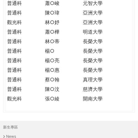
普通科
蕭○峻
元智大學
普通科
陳○瑋
亞洲大學
觀光科
林○妤
亞洲大學
普通科
蕭○樺
明道大學
普通科
林○蒂
長榮大學
普通科
楊○
長榮大學
普通科
楊○亮
長榮大學
普通科
楊○惠
長榮大學
普通科
蔡○翰
真理大學
普通科
陳○汶
慈濟大學
觀光科
張○綾
開南大學
新生專區
主
News