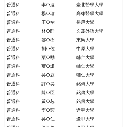
THE
普通科
李○遠
臺北醫學大學
WORLD
普通科
楊○瑜
高雄醫學大學
TOMORROW
PUTTING
普通科
王○祐
長庚大學
YOU
普通科
林○阡
文藻外語大學
ON
普通科
鄭○樹
東吳大學
THE
普通科
劉○佐
中原大學
PATH
TO
普通科
葉○勳
輔仁大學
GLOBAL
普通科
葉○謙
輔仁大學
CITIZENSHIP
普通科
吳○庭
輔仁大學
普通科
許○昊
銘傳大學
普通科
陳○臣
銘傳大學
普通科
黃○芯
銘傳大學
普通科
李○蓉
逢甲大學
普通科
吳○仁
逢甲大學