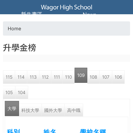
Jump to navigation
葳
新生專區
News
格
Home
Y
高
升學金榜
o
級
u
中
109
115
114
113
112
111
110
108
107
106
a
學
105
104
r
葳
大學
e
科技大學
國外大學
高中職
格
國
h
際．
科別
姓名
學校名稱
國