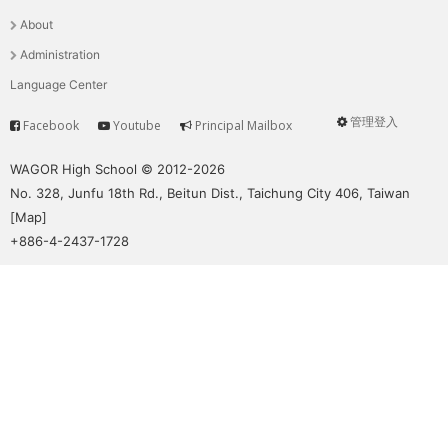
選
About
單
Administration
Language Center
管理登入
Facebook
Youtube
Principal Mailbox
Service
User
menu
WAGOR High School © 2012-2026
No. 328, Junfu 18th Rd., Beitun Dist., Taichung City 406, Taiwan
[
Map
]
+886-4-2437-1728