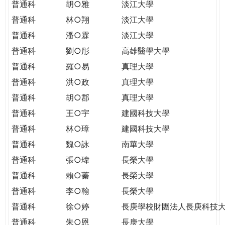
普通科
胡○雅
淡江大學
普通科
林○翔
淡江大學
普通科
潘○霖
淡江大學
普通科
劉○彤
高雄醫學大學
普通科
羅○易
真理大學
普通科
洪○政
真理大學
普通科
胡○郡
真理大學
普通科
王○宇
建國科技大學
普通科
林○璋
建國科技大學
普通科
魏○詠
南華大學
普通科
張○瑋
長榮大學
普通科
賴○蓁
長榮大學
普通科
李○翰
長榮大學
普通科
徐○婷
長庚學校財團法人長庚科技
普通科
朱○恩
長庚大學