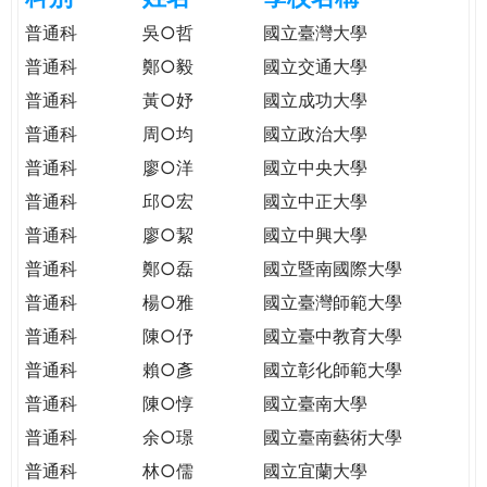
e
際
普通科
吳○哲
國立臺灣大學
葳
普通科
鄭○毅
國立交通大學
r
格。
普通科
黃○妤
國立成功大學
培
e
養
普通科
周○均
國立政治大學
具
普通科
廖○洋
國立中央大學
國
普通科
邱○宏
國立中正大學
際
移
普通科
廖○絜
國立中興大學
動
普通科
鄭○磊
國立暨南國際大學
力
普通科
楊○雅
國立臺灣師範大學
的
世
普通科
陳○伃
國立臺中教育大學
界
普通科
賴○彥
國立彰化師範大學
公
普通科
陳○惇
國立臺南大學
民。
普通科
余○璟
國立臺南藝術大學
WAGOR
TODAY
普通科
林○儒
國立宜蘭大學