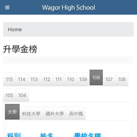
Jump to navigation
葳
格
Home
Y
高
升學金榜
o
級
u
中
108
115
114
113
112
111
110
109
107
106
a
學
105
104
r
葳
大學
e
科技大學
國外大學
高中職
格
國
h
際．
科別
姓名
學校名稱
國