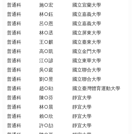
THE
普通科
施○宏
國立宜蘭大學
WORLD
普通科
林○鈺
國立嘉義大學
TOMORROW
PUTTING
普通科
呂○恩
國立嘉義大學
YOU
普通科
林○丞
國立屏東大學
ON
普通科
王○麒
國立臺東大學
THE
普通科
高○凱
國立金門大學
PATH
TO
普通科
江○諺
國立東華大學
GLOBAL
普通科
吳○庭
國立聯合大學
CITIZENSHIP
普通科
劉○昱
國立聯合大學
普通科
趙○勛
國立臺灣體育運動大學
普通科
陳○芬
靜宜大學
普通科
林○晨
靜宜大學
普通科
賴○欣
靜宜大學
普通科
許○劼
靜宜大學