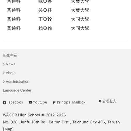
普通科
陳○睿
大葉大學
普通科
吳○任
大葉大學
普通科
王○銓
大同大學
普通科
賴○倫
大同大學
新生專區
主
News
選
About
單
Administration
Language Center
管理登入
Facebook
Youtube
Principal Mailbox
Service
User
menu
WAGOR High School © 2012-2026
No. 328, Junfu 18th Rd., Beitun Dist., Taichung City 406, Taiwan
[
Map
]