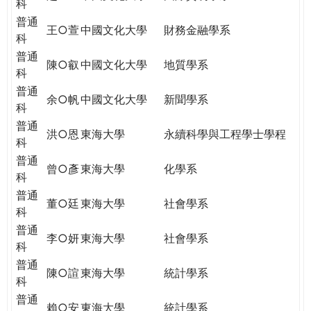
科
普通
王○萱
中國文化大學
財務金融學系
科
普通
陳○叡
中國文化大學
地質學系
科
普通
余○帆
中國文化大學
新聞學系
科
普通
洪○恩
東海大學
永續科學與工程學士學程
科
普通
曾○彥
東海大學
化學系
科
普通
董○廷
東海大學
社會學系
科
普通
李○妍
東海大學
社會學系
科
普通
陳○諠
東海大學
統計學系
科
普通
賴○安
東海大學
統計學系