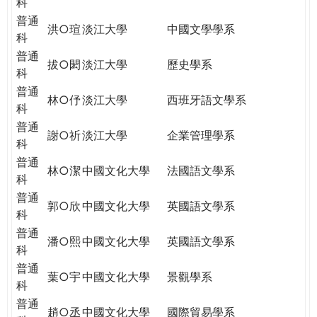
科
普通
洪○瑄
淡江大學
中國文學學系
科
普通
拔○閎
淡江大學
歷史學系
科
普通
林○伃
淡江大學
西班牙語文學系
科
普通
謝○祈
淡江大學
企業管理學系
科
普通
林○潔
中國文化大學
法國語文學系
科
普通
郭○欣
中國文化大學
英國語文學系
科
普通
潘○熙
中國文化大學
英國語文學系
科
普通
葉○宇
中國文化大學
景觀學系
科
普通
趙○丞
中國文化大學
國際貿易學系