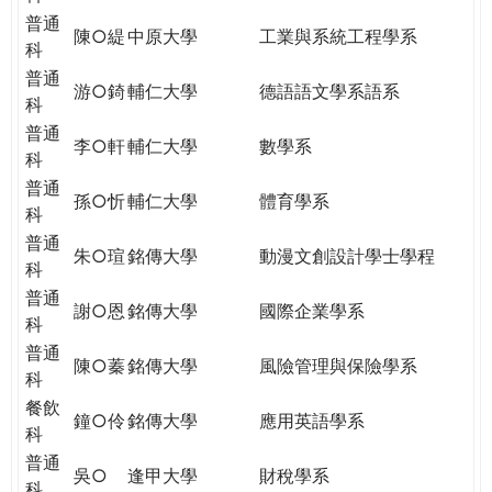
普通
陳○緹
中原大學
工業與系統工程學系
科
普通
游○錡
輔仁大學
德語語文學系語系
科
普通
李○軒
輔仁大學
數學系
科
普通
孫○忻
輔仁大學
體育學系
科
普通
朱○瑄
銘傳大學
動漫文創設計學士學程
科
普通
謝○恩
銘傳大學
國際企業學系
科
普通
陳○蓁
銘傳大學
風險管理與保險學系
科
餐飲
鐘○伶
銘傳大學
應用英語學系
科
普通
吳○
逢甲大學
財稅學系
科