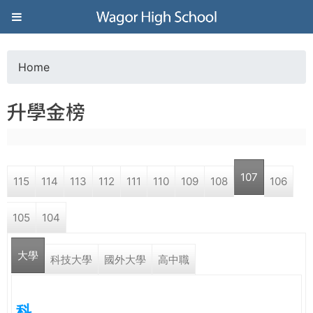
Jump to navigation
葳
格
Home
Y
高
升學金榜
o
級
u
中
107
115
114
113
112
111
110
109
108
106
a
學
105
104
r
葳
大學
e
科技大學
國外大學
高中職
格
國
h
際．
科
國