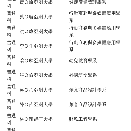
黃○綸
亞洲大學
健康產業管理學系
科
普通
行動商務與多媒體應用學
葉○瑜
亞洲大學
科
系
普通
行動商務與多媒體應用學
洪○瑋
亞洲大學
科
系
普通
行動商務與多媒體應用學
李○陞
亞洲大學
科
系
普通
翁○琳
亞洲大學
幼兒教育學系
科
普通
張○倫
亞洲大學
外國語文學系
科
普通
吳○承
亞洲大學
創意商品設計學系
科
普通
陳○伶
亞洲大學
創意商品設計學系
科
普通
林○涵
靜宜大學
財務工程學系
科
普通