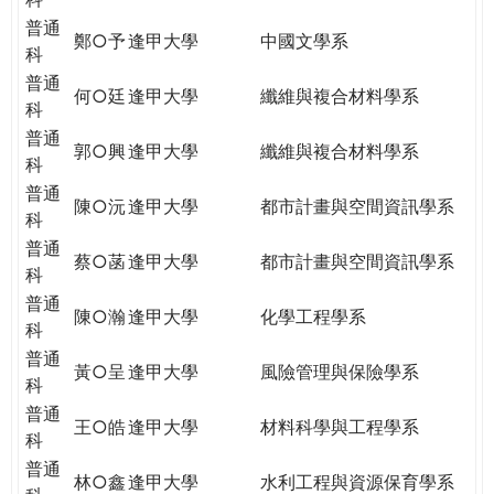
普通
鄭○予
逢甲大學
中國文學系
科
普通
何○廷
逢甲大學
纖維與複合材料學系
科
普通
郭○興
逢甲大學
纖維與複合材料學系
科
普通
陳○沅
逢甲大學
都市計畫與空間資訊學系
科
普通
蔡○菡
逢甲大學
都市計畫與空間資訊學系
科
普通
陳○瀚
逢甲大學
化學工程學系
科
普通
黃○呈
逢甲大學
風險管理與保險學系
科
普通
王○皓
逢甲大學
材料科學與工程學系
科
普通
林○鑫
逢甲大學
水利工程與資源保育學系