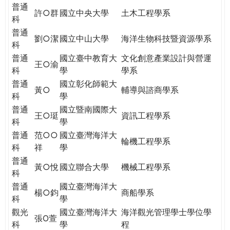
THE
普通
許○群
國立中央大學
土木工程學系
WORLD
科
TOMORROW
普通
劉○潔
國立中山大學
海洋生物科技暨資源學系
PUTTING
科
YOU
普通
國立臺中教育大
文化創意產業設計與營運
ON
王○渝
科
學
學系
THE
普通
國立彰化師範大
PATH
黃○
輔導與諮商學系
科
學
TO
普通
國立暨南國際大
GLOBAL
王○珽
資訊工程學系
科
學
CITIZENSHIP
普通
范○○
國立臺灣海洋大
輪機工程學系
科
祥
學
普通
黃○悅
國立聯合大學
機械工程學系
科
普通
國立臺灣海洋大
楊○鈞
商船學系
科
學
觀光
國立臺灣海洋大
海洋觀光管理學士學位學
張O萱
科
學
程