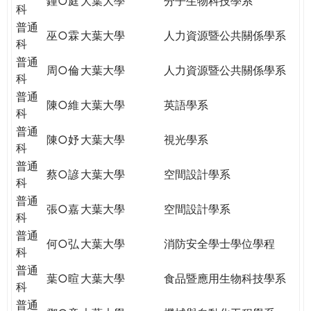
鍾○庭
大葉大學
分子生物科技學系
科
普通
巫○霖
大葉大學
人力資源暨公共關係學系
科
普通
周○倫
大葉大學
人力資源暨公共關係學系
科
普通
陳○維
大葉大學
英語學系
科
普通
陳○妤
大葉大學
視光學系
科
普通
蔡○諺
大葉大學
空間設計學系
科
普通
張○嘉
大葉大學
空間設計學系
科
普通
何○弘
大葉大學
消防安全學士學位學程
科
普通
葉○暄
大葉大學
食品暨應用生物科技學系
科
普通