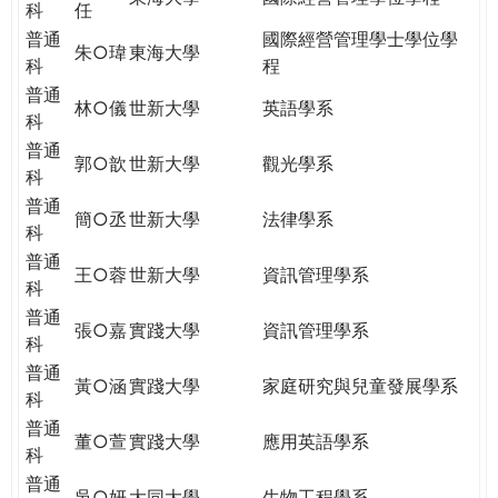
科
任
普通
國際經營管理學士學位學
朱○瑋
東海大學
科
程
普通
林○儀
世新大學
英語學系
科
普通
郭○歆
世新大學
觀光學系
科
普通
簡○丞
世新大學
法律學系
科
普通
王○蓉
世新大學
資訊管理學系
科
普通
張○嘉
實踐大學
資訊管理學系
科
普通
黃○涵
實踐大學
家庭研究與兒童發展學系
科
普通
董○萱
實踐大學
應用英語學系
科
普通
吳○妍
大同大學
生物工程學系