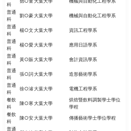
鄧○童
大葉大學
機械與自動化工程學系
科
普通
劉○豪
大葉大學
機械與自動化工程學系
科
普通
楊○文
大葉大學
資訊工程學系
科
普通
楊○愛
大葉大學
應用日語學系
科
普通
黃○賑
大葉大學
會計資訊學系
科
普通
張○詞
大葉大學
造形藝術學系
科
普通
徐○濬
大葉大學
電機工程學系
科
餐飲
烘焙暨飲料調製學士學位
陳○寒
大葉大學
科
學程
餐飲
陳○安
大葉大學
傳播藝術學士學位學程
科
普通