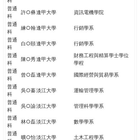
科
普通
許○彝
逢甲大學
資訊電機學院
科
普通
練○翰
逢甲大學
行銷學系
科
普通
白○頤
逢甲大學
行銷學系
科
普通
財務工程與精算學士學位
陳○秀
逢甲大學
科
學程
普通
曾○磊
逢甲大學
國際經營與貿易學系
科
普通
吳○蓁
淡江大學
運輸管理學系
科
普通
吳○諭
淡江大學
管理科學學系
科
普通
林○磊
淡江大學
數學學系
科
普通
曠○怡
淡江大學
土木工程學系