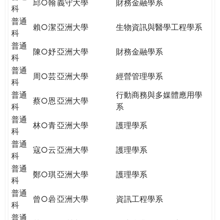
邱○翰
義守大學
財務金融學系
科
普通
賴○潔
亞洲大學
生物資訊與醫學工程學系
科
普通
陳○妤
亞洲大學
財務金融學系
科
普通
周○芸
亞洲大學
經營管理學系
科
普通
行動商務與多媒體應用學
蔡○恩
亞洲大學
科
系
普通
林○青
亞洲大學
護理學系
科
普通
寇○云
亞洲大學
護理學系
科
普通
鄭○琪
亞洲大學
護理學系
科
普通
曾○碞
亞洲大學
資訊工程學系
科
普通