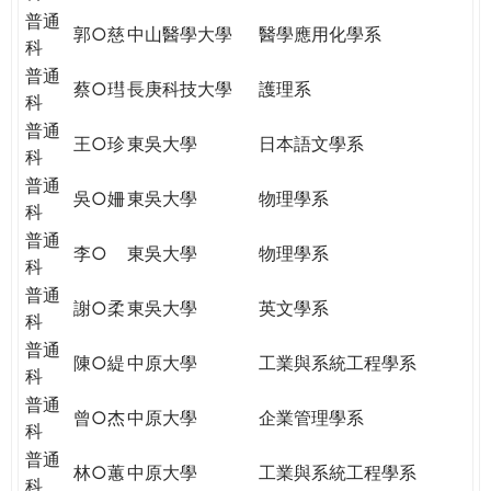
普通
郭○慈
中山醫學大學
醫學應用化學系
科
普通
蔡○㻰
長庚科技大學
護理系
科
普通
王○珍
東吳大學
日本語文學系
科
普通
吳○姍
東吳大學
物理學系
科
普通
李○
東吳大學
物理學系
科
普通
謝○柔
東吳大學
英文學系
科
普通
陳○緹
中原大學
工業與系統工程學系
科
普通
曾○杰
中原大學
企業管理學系
科
普通
林○蕙
中原大學
工業與系統工程學系
科