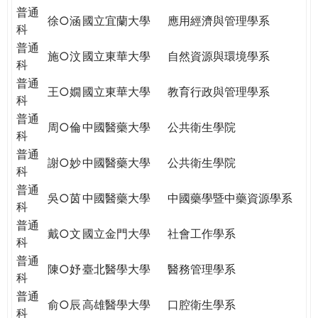
普通
徐○涵
國立宜蘭大學
應用經濟與管理學系
科
普通
施○汶
國立東華大學
自然資源與環境學系
科
普通
王○嫺
國立東華大學
教育行政與管理學系
科
普通
周○倫
中國醫藥大學
公共衛生學院
科
普通
謝○妙
中國醫藥大學
公共衛生學院
科
普通
吳○茵
中國醫藥大學
中國藥學暨中藥資源學系
科
普通
戴○文
國立金門大學
社會工作學系
科
普通
陳○妤
臺北醫學大學
醫務管理學系
科
普通
俞○辰
高雄醫學大學
口腔衛生學系
科