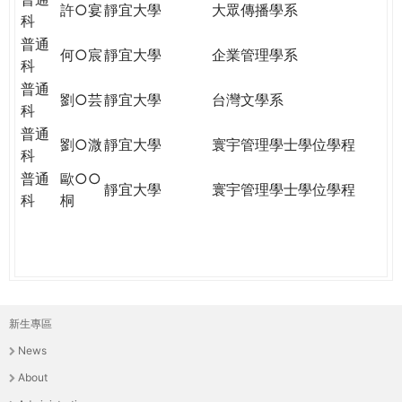
許○宴
靜宜大學
大眾傳播學系
科
普通
何○宸
靜宜大學
企業管理學系
科
普通
劉○芸
靜宜大學
台灣文學系
科
普通
劉○溦
靜宜大學
寰宇管理學士學位學程
科
普通
歐○○
靜宜大學
寰宇管理學士學位學程
科
桐
新生專區
主
News
選
About