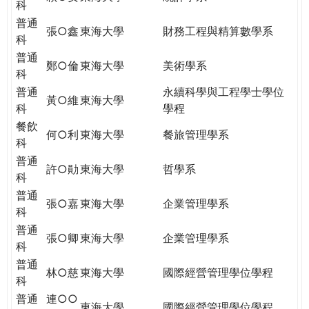
科
普通
張○鑫
東海大學
財務工程與精算數學系
科
普通
鄭○倫
東海大學
美術學系
科
普通
永續科學與工程學士學位
黃○維
東海大學
科
學程
餐飲
何○利
東海大學
餐旅管理學系
科
普通
許○勛
東海大學
哲學系
科
普通
張○嘉
東海大學
企業管理學系
科
普通
張○卿
東海大學
企業管理學系
科
普通
林○慈
東海大學
國際經營管理學位學程
科
普通
連○○
東海大學
國際經營管理學位學程