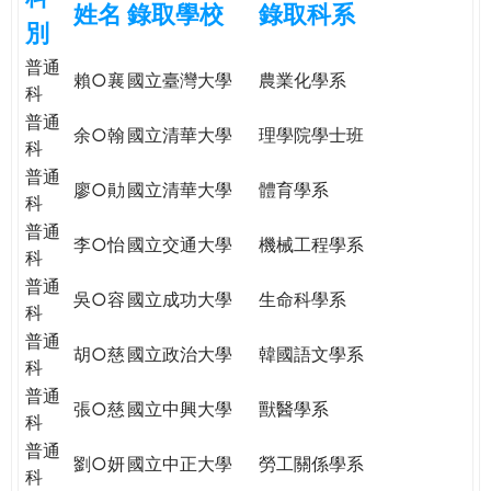
姓名
錄取學校
錄取科系
e
際
別
葳
普通
r
格。
賴○襄
國立臺灣大學
農業化學系
科
培
普通
e
養
余○翰
國立清華大學
理學院學士班
科
具
普通
國
廖○勛
國立清華大學
體育學系
科
際
普通
移
李○怡
國立交通大學
機械工程學系
科
動
力
普通
吳○容
國立成功大學
生命科學系
的
科
世
普通
胡○慈
國立政治大學
韓國語文學系
界
科
公
普通
張○慈
國立中興大學
獸醫學系
民。
科
WAGOR
普通
劉○妍
國立中正大學
勞工關係學系
TODAY
科