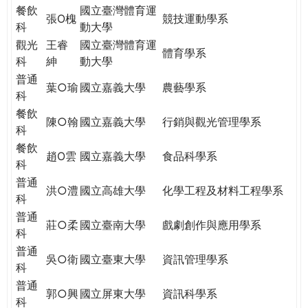
餐飲
國立臺灣體育運
張O槐
競技運動學系
科
動大學
觀光
王睿
國立臺灣體育運
體育學系
科
紳
動大學
普通
葉○瑜
國立嘉義大學
農藝學系
科
餐飲
陳○翰
國立嘉義大學
行銷與觀光管理學系
科
餐飲
趙O雲
國立嘉義大學
食品科學系
科
普通
洪○澧
國立高雄大學
化學工程及材料工程學系
科
普通
莊○柔
國立臺南大學
戲劇創作與應用學系
科
普通
吳○衛
國立臺東大學
資訊管理學系
科
普通
郭○興
國立屏東大學
資訊科學系
科