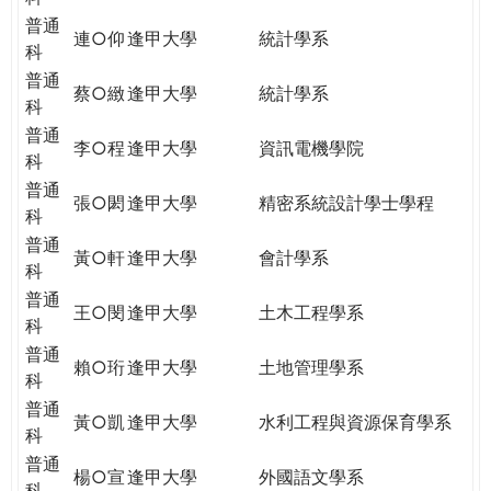
普通
連○仰
逢甲大學
統計學系
科
普通
蔡○緻
逢甲大學
統計學系
科
普通
李○程
逢甲大學
資訊電機學院
科
普通
張○閎
逢甲大學
精密系統設計學士學程
科
普通
黃○軒
逢甲大學
會計學系
科
普通
王○閔
逢甲大學
土木工程學系
科
普通
賴○珩
逢甲大學
土地管理學系
科
普通
黃○凱
逢甲大學
水利工程與資源保育學系
科
普通
楊○宣
逢甲大學
外國語文學系
科