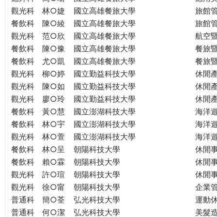
THE
觀光科
林○婕
國立高雄餐旅大學
旅館
WORLD
餐飲科
陳○綾
國立高雄餐旅大學
旅館
TOMORROW
觀光科
范○欣
國立高雄餐旅大學
航空
PUTTING
餐飲科
陳○豫
國立高雄餐旅大學
餐旅
YOU
ON
餐飲科
尤○凱
國立高雄餐旅大學
餐旅
THE
觀光科
柳○婷
國立勤益科技大學
休閒
PATH
觀光科
陳○如
國立勤益科技大學
休閒
TO
觀光科
廖○玲
國立勤益科技大學
休閒
GLOBAL
餐飲科
黃○慧
國立澎湖科技大學
海洋
CITIZENSHIP
餐飲科
林○宇
國立澎湖科技大學
海洋
觀光科
林○萱
國立澎湖科技大學
海洋
餐飲科
林○呈
朝陽科技大學
休閒
餐飲科
賴○霖
朝陽科技大學
休閒
觀光科
許○瑄
朝陽科技大學
休閒
觀光科
徐○甯
朝陽科技大學
企業
普通科
簡○荃
弘光科技大學
運動
普通科
何○潔
弘光科技大學
美髮