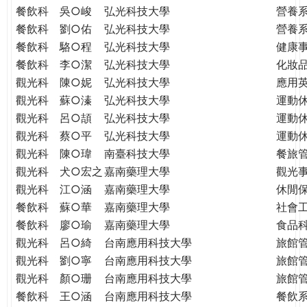
餐飲科
吳○峻
弘光科技大學
營養
餐飲科
劉○佑
弘光科技大學
營養
餐飲科
駱○程
弘光科技大學
健康
餐飲科
李○潔
弘光科技大學
化妝
觀光科
陳○妮
弘光科技大學
應用
觀光科
蘇○溱
弘光科技大學
運動
觀光科
呂○頡
弘光科技大學
運動
觀光科
蔡○平
弘光科技大學
運動
觀光科
陳○瑋
南臺科技大學
餐旅
觀光科
犬○宏之
嘉南藥理大學
觀光
觀光科
江○涵
嘉南藥理大學
休閒
餐飲科
蘇○華
嘉南藥理大學
社會
餐飲科
廖○瑜
嘉南藥理大學
食品
觀光科
呂○綺
台南應用科技大學
旅館
觀光科
劉○寧
台南應用科技大學
旅館
觀光科
顏○珊
台南應用科技大學
旅館
餐飲科
王○涵
台南應用科技大學
餐飲