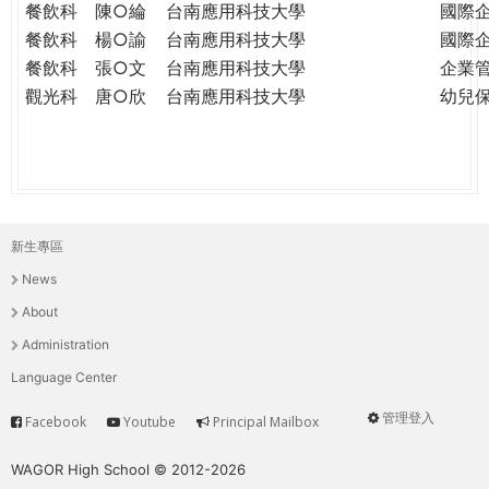
餐飲科
陳○綸
台南應用科技大學
國際
餐飲科
楊○諭
台南應用科技大學
國際
餐飲科
張○文
台南應用科技大學
企業
觀光科
唐○欣
台南應用科技大學
幼兒
新生專區
主
News
選
About
單
Administration
Language Center
管理登入
Facebook
Youtube
Principal Mailbox
Service
User
menu
WAGOR High School © 2012-2026