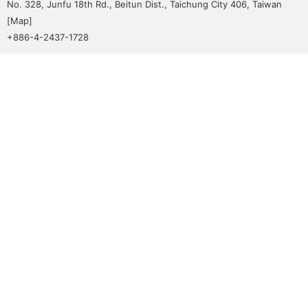
No. 328, Junfu 18th Rd., Beitun Dist., Taichung City 406, Taiwan
[
Map
]
+886-4-2437-1728