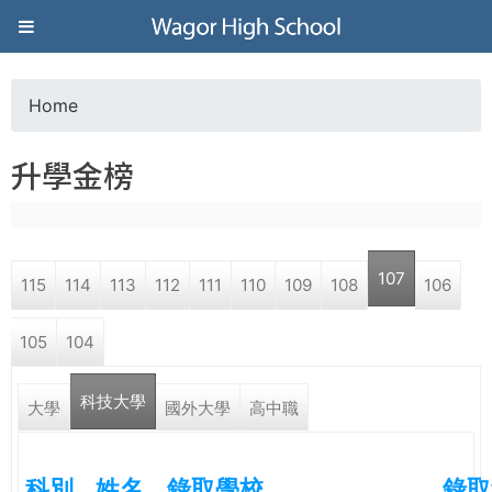
Jump to navigation
葳
格
Home
Y
高
升學金榜
o
級
u
中
107
115
114
113
112
111
110
109
108
106
a
學
105
104
r
葳
科技大學
e
大學
國外大學
高中職
格
國
h
際．
科別
姓名
錄取學校
錄取
國