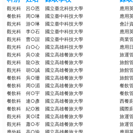
e
際
觀光科
呂○恩
國立臺北科技大學
應用
葳
餐飲科
周○琳
國立臺中科技大學
應用
r
格。
觀光科
游○琳
國立臺中科技大學
會計
培
觀光科
李○石
國立臺中科技大學
應用
e
養
觀光科
曹○誼
國立臺中科技大學
商業
具
觀光科
白○心
國立高雄科技大學
應用
國
觀光科
吳○凌
國立高雄餐旅大學
旅運
際
觀光科
龍○孜
國立高雄餐旅大學
旅館
移
觀光科
胡○誠
國立高雄餐旅大學
旅館
動
力
餐飲科
吳○珊
國立高雄餐旅大學
旅館
的
餐飲科
周○湄
國立高雄餐旅大學
餐飲
世
餐飲科
何○宇
國立高雄餐旅大學
餐飲
界
餐飲科
連○彥
國立高雄餐旅大學
西餐
公
餐飲科
紀○雅
國立高雄餐旅大學
國際
民。
觀光科
黃○瑈
國立高雄餐旅大學
旅運
WAGOR
觀光科
蕭○岑
國立高雄餐旅大學
旅運
TODAY
應外科
高○瑜
國立高雄餐旅大學
應用