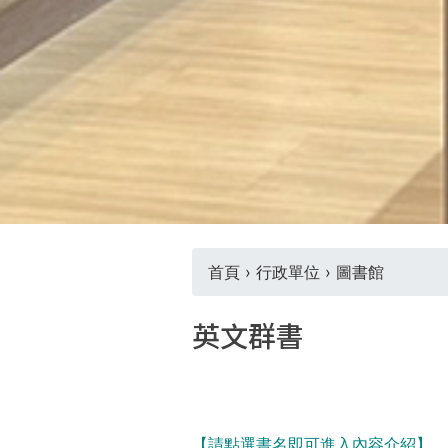
首頁
›
行政單位
›
圖書館
您
英文群書
在
這
【請點選書名即可進入內容介紹】