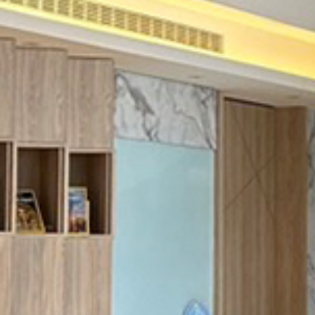
THE
WORLD
TOMORROW
PUTTING
YOU
ON
THE
PATH
TO
GLOBAL
CITIZENSHIP