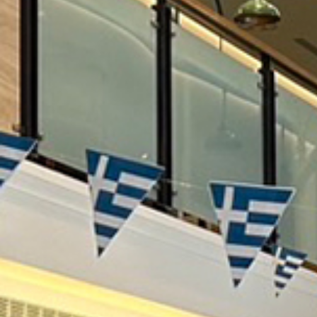
際
葳
格。
培
養
具
國
際
移
動
力
的
世
界
公
民。
WAGOR
TODAY