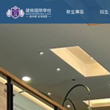
葳
新生專區
招生
格
高
級
中
學
葳
格
國
際．
國