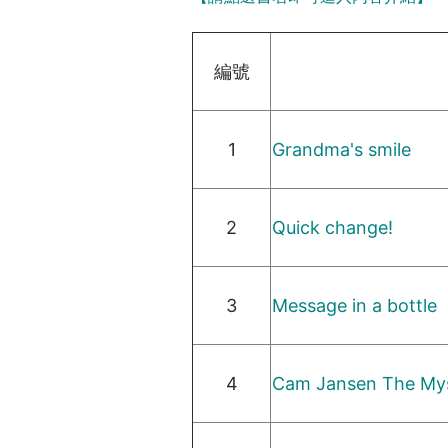
裡
編號
1
Grandma's smile
2
Quick change!
3
Message in a bottle
4
Cam Jansen The Mys