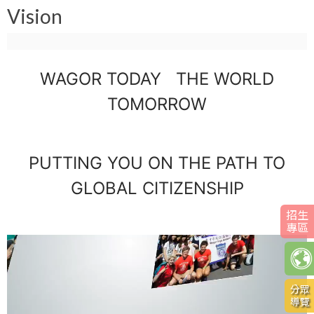
THE
Vision
WORLD
o
TOMORROW
PUTTING
u
YOU
WAGOR TODAY THE WORLD
ON
a
TOMORROW
THE
PATH
r
TO
GLOBAL
PUTTING YOU ON THE PATH TO
e
CITIZENSHIP
GLOBAL CITIZENSHIP
h
招生
專區
e
語系
r
切換
分眾
e
導覽