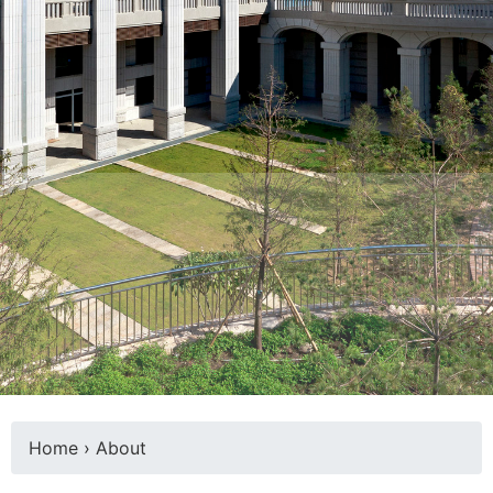
際
葳
格。
培
養
具
國
際
移
動
力
的
世
界
公
民。
WAGOR
Home
›
About
TODAY
Y