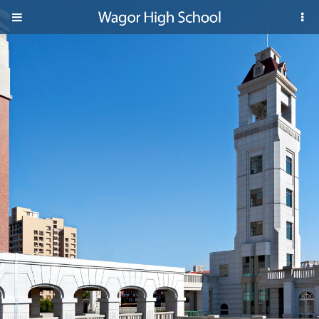
Jump to navigation
葳
格
高
級
中
學
葳
格
國
際．
國