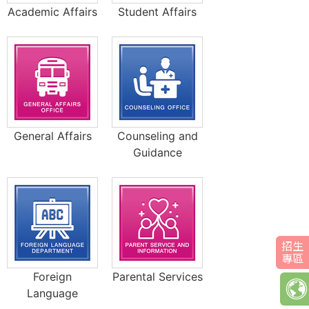
r
Academic Affairs
Student Affairs
e
h
e
General Affairs
Counseling and
r
Guidance
e
招生
專區
Foreign
Parental Services
語系
Language
切換