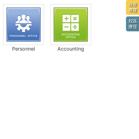
分眾
導覽
校區
捷徑
Personnel
Accounting
Library
Information
Management