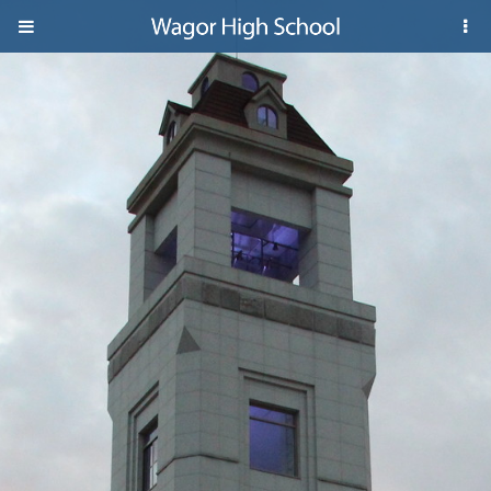
Jump to navigation
葳
格
高
級
中
學
葳
格
國
際．
國