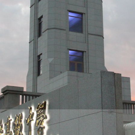
際
葳
格。
培
養
具
國
際
移
動
力
的
世
界
公
民。
WAGOR
TODAY