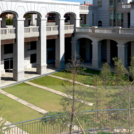
際
葳
格。
培
養
具
國
際
移
動
力
的
世
界
公
民。
WAGOR
TODAY