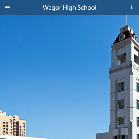
Jump to navigation
葳
格
高
級
中
學
葳
格
國
際．
國