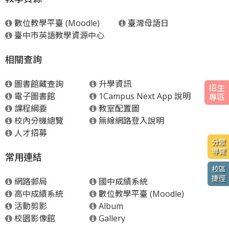
h
數位教學平臺 (Moodle)
臺灣母語日
e
臺中市英語教學資源中心
r
相關查詢
e
圖書館藏查詢
升學資訊
招生
電子圖書館
1Campus Next App 說明
專區
課程綱要
教室配置圖
校內分機總覽
無線網路登入說明
人才招募
分眾
導覽
常用連結
校區
捷徑
網路郵局
國中成績系統
高中成績系統
數位教學平臺 (Moodle)
活動剪影
Album
校園影像館
Gallery