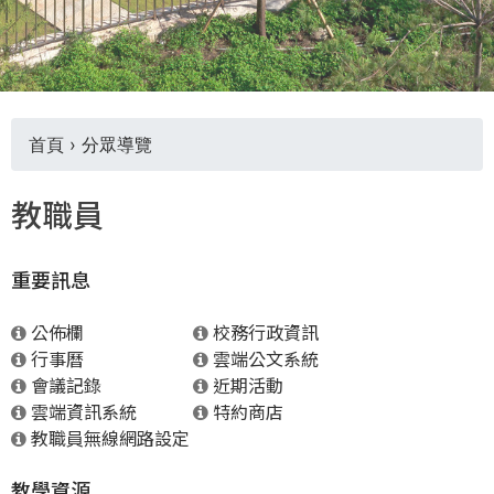
THE
WORLD
TOMORROW
PUTTING
YOU
ON
首頁
›
分眾導覽
THE
Y
PATH
教職員
TO
o
GLOBAL
CITIZENSHIP
重要訊息
u
公佈欄
校務行政資訊
a
行事曆
雲端公文系統
會議記錄
近期活動
r
雲端資訊系統
特約商店
教職員無線網路設定
e
教學資源