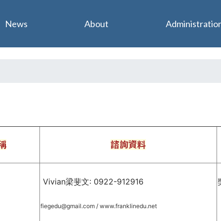
Jump to navigation
News
About
Administratio
稱
諮詢資料
Vivian梁斐文: 0922-912916
fiegedu@gmail.com
/
www.franklinedu.net