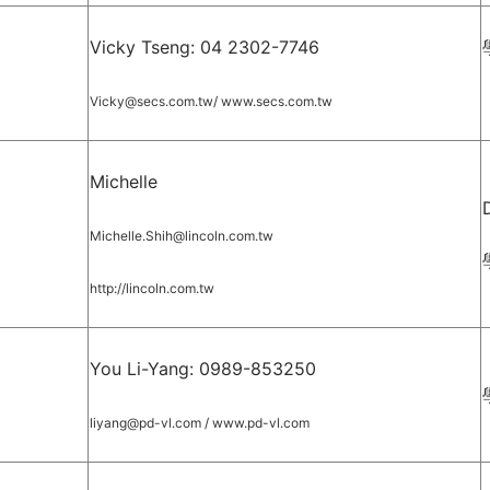
Vicky Tseng: 04 2302-7746
Vicky@secs.com.tw
/
www.secs.com.tw
Michelle
Michelle.Shih@lincoln.com.tw
http://lincoln.com.tw
You Li-Yang: 0989-853250
l
iyang@pd-vl.com
/
www.pd-vl.com