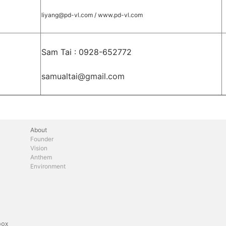
l
iyang@pd-vl.com
/
www.pd-vl.com
Sam Tai : 0928-652772
samualtai@gmail.com
About
Founder
Vision
Anthem
Environment
box