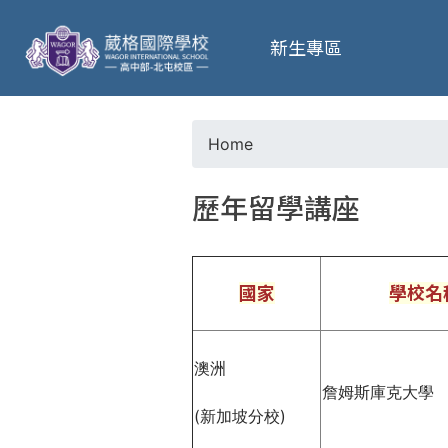
葳
新生專區
格
高
Home
Y
級
歷年留學講座
o
中
u
學
國家
學校名
a
葳
r
澳洲
格
詹姆斯庫克大學
國
e
(新加坡分校)
際．
國