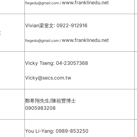
www.franklinedu.net
fiegedu@gmail.com
/
Vivian梁斐文: 0922-912916
院
www.franklinedu.net
fiegedu@gmail.com
/
Vicky Tseng: 04-23057368
Vicky@secs.com.tw
鄭希翔先生/陳祖豐博士
0905983208
You Li-Yang: 0989-853250