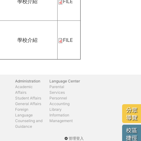
學校介紹
FILE
學校介紹
FILE
Administration
Language Center
Academic
Parental
Affairs
Services
Student Affairs
Personnel
General Affairs
Accounting
分眾
Foreign
Library
Language
Information
導覽
Counseling and
Management
Guidance
校區
捷徑
管理登入