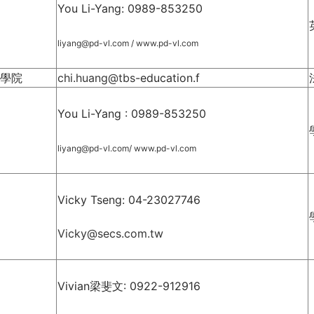
You Li-Yang: 0989-853250
l
iyang@pd-vl.com
/
www.pd-vl.com
商學院
chi.huang@tbs
-education.f
You Li-Yang : 0989-853250
l
iyang@pd-vl.com
/
www.pd-vl.com
Vicky Tseng: 04-
23027746
Vicky@secs.com.tw
Vivian梁斐文: 0922-912916