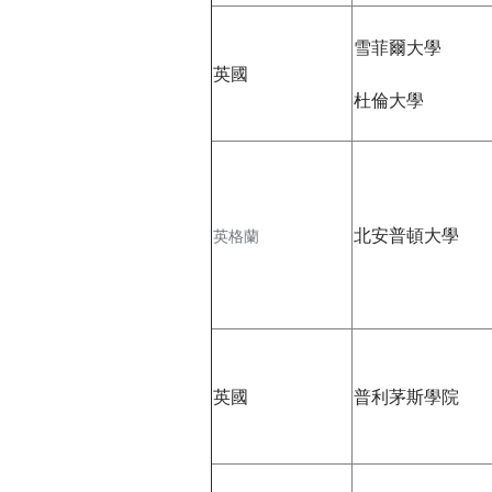
h
際
雪菲爾大學
葳
e
英國
格。
杜倫大學
培
r
養
具
e
國
際
移
北安普頓大學
英格蘭
動
力
的
世
界
公
英國
普利茅斯學院
民。
WAGOR
TODAY