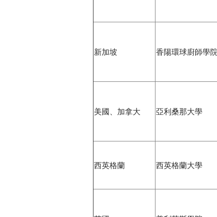
新加坡
香陽環球廚師學
美國、加拿大
亞利桑那大學
西英格蘭
西英格蘭大學