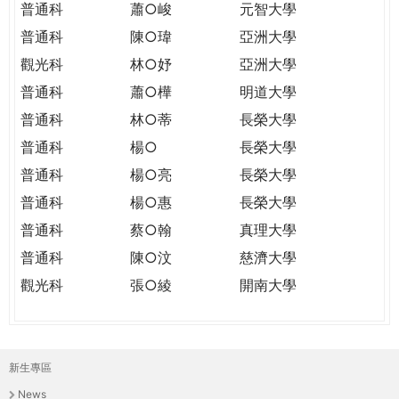
普通科
蕭○峻
元智大學
普通科
陳○瑋
亞洲大學
觀光科
林○妤
亞洲大學
普通科
蕭○樺
明道大學
普通科
林○蒂
長榮大學
普通科
楊○
長榮大學
普通科
楊○亮
長榮大學
普通科
楊○惠
長榮大學
普通科
蔡○翰
真理大學
普通科
陳○汶
慈濟大學
觀光科
張○綾
開南大學
新生專區
主
News