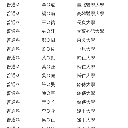
THE
普通科
李○遠
臺北醫學大學
WORLD
普通科
楊○瑜
高雄醫學大學
TOMORROW
PUTTING
普通科
王○祐
長庚大學
YOU
普通科
林○阡
文藻外語大學
ON
普通科
鄭○樹
東吳大學
THE
普通科
劉○佐
中原大學
PATH
TO
普通科
葉○勳
輔仁大學
GLOBAL
普通科
葉○謙
輔仁大學
CITIZENSHIP
普通科
吳○庭
輔仁大學
普通科
許○昊
銘傳大學
普通科
陳○臣
銘傳大學
普通科
黃○芯
銘傳大學
普通科
李○蓉
逢甲大學
普通科
吳○仁
逢甲大學