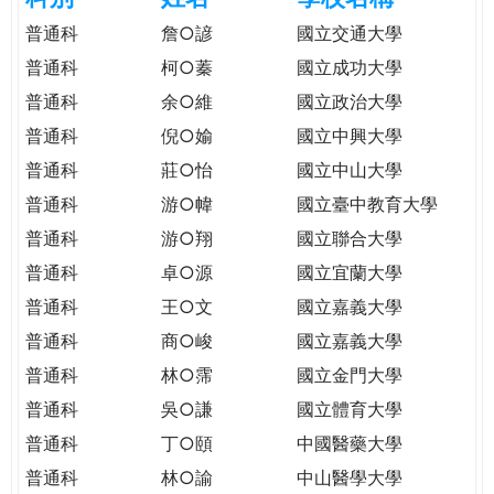
e
際
普通科
詹○諺
國立交通大學
葳
普通科
柯○蓁
國立成功大學
r
格。
普通科
余○維
國立政治大學
培
e
養
普通科
倪○媮
國立中興大學
具
普通科
莊○怡
國立中山大學
國
普通科
游○幃
國立臺中教育大學
際
移
普通科
游○翔
國立聯合大學
動
普通科
卓○源
國立宜蘭大學
力
普通科
王○文
國立嘉義大學
的
世
普通科
商○峻
國立嘉義大學
界
普通科
林○霈
國立金門大學
公
普通科
吳○謙
國立體育大學
民。
普通科
丁○頤
中國醫藥大學
WAGOR
TODAY
普通科
林○諭
中山醫學大學