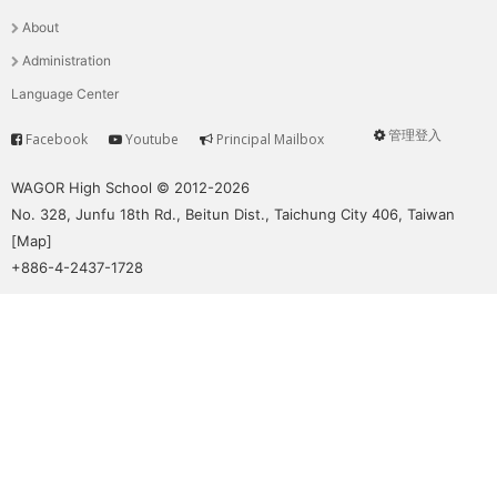
選
About
單
Administration
Language Center
管理登入
Facebook
Youtube
Principal Mailbox
Service
User
menu
WAGOR High School © 2012-2026
No. 328, Junfu 18th Rd., Beitun Dist., Taichung City 406, Taiwan
[
Map
]
+886-4-2437-1728