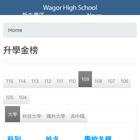
Jump to navigation
葳
新生專區
News
格
Home
Y
高
升學金榜
o
級
u
中
109
115
114
113
112
111
110
108
107
106
a
學
105
104
r
葳
大學
e
科技大學
國外大學
高中職
格
國
h
際．
科別
姓名
學校名稱
國