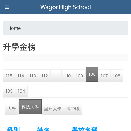
Jump to navigation
葳
格
Home
Y
高
升學金榜
o
級
u
中
108
115
114
113
112
111
110
109
107
106
a
學
105
104
r
葳
科技大學
e
大學
國外大學
高中職
格
國
h
際．
科別
姓名
學校名稱
國