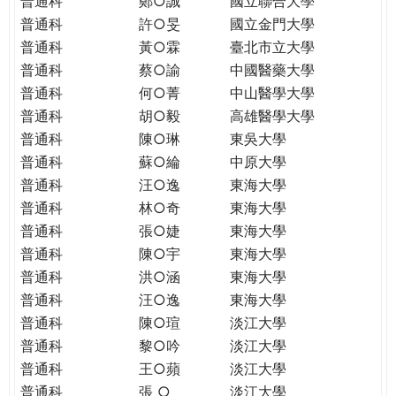
普通科
鄭○誠
國立聯合大學
THE
普通科
許○旻
國立金門大學
WORLD
TOMORROW
普通科
黃○霖
臺北市立大學
PUTTING
普通科
蔡○諭
中國醫藥大學
YOU
普通科
何○菁
中山醫學大學
ON
普通科
胡○毅
高雄醫學大學
THE
普通科
陳○琳
東吳大學
PATH
普通科
蘇○綸
中原大學
TO
普通科
汪○逸
東海大學
GLOBAL
普通科
林○奇
東海大學
CITIZENSHIP
普通科
張○婕
東海大學
普通科
陳○宇
東海大學
普通科
洪○涵
東海大學
普通科
汪○逸
東海大學
普通科
陳○瑄
淡江大學
普通科
黎○吟
淡江大學
普通科
王○蘋
淡江大學
普通科
張 ○
淡江大學