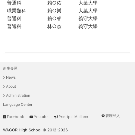
普通科
賴○佑
大葉大學
職業類科
賴○樂
大葉大學
普通科
賴○睿
義守大學
普通科
林○杰
義守大學
新生專區
主
News
選
About
單
Administration
Language Center
管理登入
Facebook
Youtube
Principal Mailbox
Service
User
menu
WAGOR High School © 2012-2026