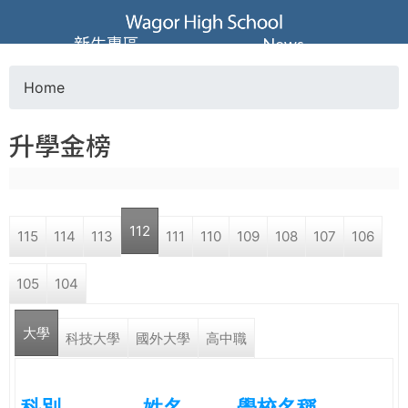
Jump to navigation
葳
新生專區
News
格
Home
Y
高
升學金榜
o
級
u
中
112
115
114
113
111
110
109
108
107
106
a
學
105
104
r
葳
大學
e
科技大學
國外大學
高中職
格
國
h
際．
科別
姓名
學校名稱
國