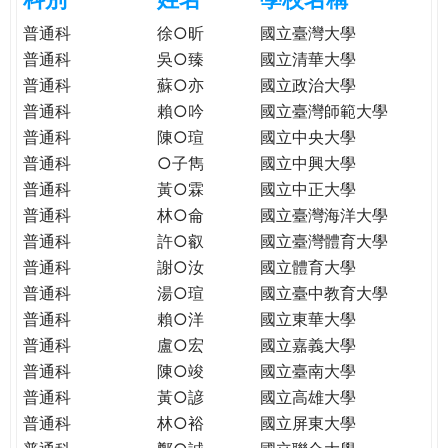
e
際
普通科
徐○昕
國立臺灣大學
葳
普通科
吳○臻
國立清華大學
r
格。
普通科
蘇○亦
國立政治大學
培
普通科
賴○吟
國立臺灣師範大學
e
養
普通科
陳○瑄
國立中央大學
具
普通科
○子雋
國立中興大學
國
際
普通科
黃○霖
國立中正大學
移
普通科
林○侖
國立臺灣海洋大學
動
普通科
許○叡
國立臺灣體育大學
力
普通科
謝○汝
國立體育大學
的
普通科
湯○瑄
國立臺中教育大學
世
普通科
賴○洋
國立東華大學
界
普通科
盧○宏
國立嘉義大學
公
普通科
陳○竣
國立臺南大學
民。
普通科
黃○諺
國立高雄大學
WAGOR
普通科
林○裕
國立屏東大學
TODAY