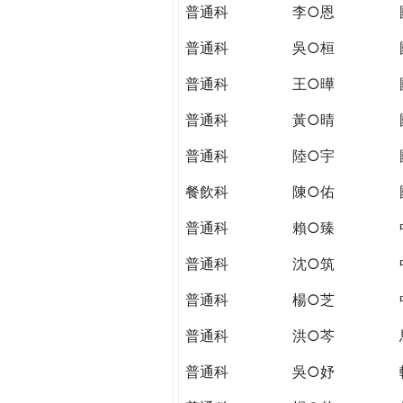
THE
普通科
李○恩
WORLD
TOMORROW
普通科
吳○桓
PUTTING
普通科
王○曄
YOU
ON
普通科
黃○晴
THE
PATH
普通科
陸○宇
TO
餐飲科
陳○佑
GLOBAL
CITIZENSHIP
普通科
賴○臻
普通科
沈○筑
普通科
楊○芝
普通科
洪○芩
普通科
吳○妤