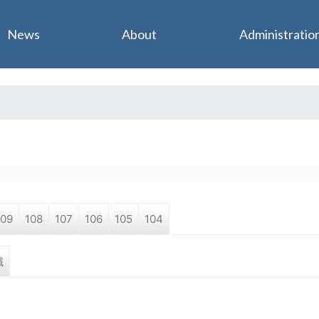
Jump to navigation
News
About
Administratio
109
108
107
106
105
104
職