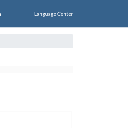
n
Language Center