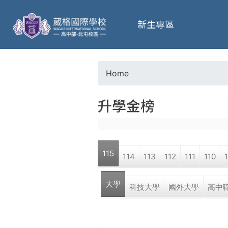
葳
新生專區
格
高
Home
Y
級
升學金榜
o
中
u
學
115
114
113
112
111
110
a
葳
大學
r
科技大學
國外大學
高中
格
國
e
際．
國