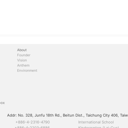
About
Founder
Vision
Anthem
Environment
box
Addr:
No. 328, Junfu 18th Rd., Beitun Dist., Taichung City 406, Taiw
+886-4-2316-4790
International School
+886-4-2203-6886
Kindergarten (Lai-Cuo)