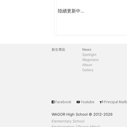
陸續更新中...
新生專區
News
主
Spotlight
Wagorians
選
Album
Gallery
單
Facebook
Youtube
Principal Mail
Service
WAGOR High School © 2012-2026
Elementary School
Kindergarten (Zhong-Ming)