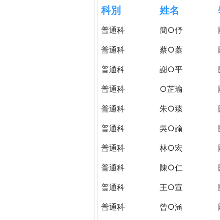
h
科別
姓名
際
葳
普通科
簡○伃
e
格。
培
普通科
蔡○蓁
r
養
具
普通科
謝○平
e
國
普通科
○芷瑜
際
移
普通科
朱○臻
動
力
普通科
吳○諭
的
普通科
林○宏
世
界
普通科
陳○仁
公
民。
普通科
王○宣
WAGOR
普通科
曾○涵
TODAY