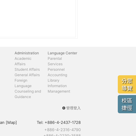
Administration
Language Center
Academic
Parental
Affairs
Services
Student Affairs
Personnel
General Affairs
Accounting
分眾
Foreign
Library
Language
Information
導覽
Counseling and
Management
Guidance
校區
捷徑
管理登入
User
menu
an [
Map
]
Tel:
+886-4-2437-1728
+886-4-2316-4790
+886-4-2230-3588