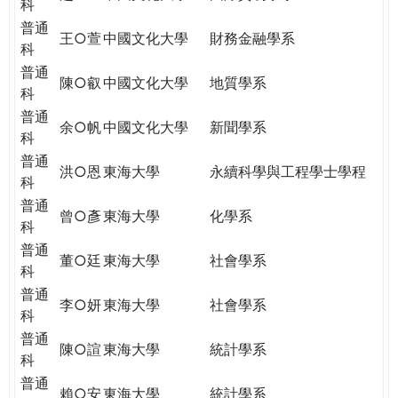
科
普通
王○萱
中國文化大學
財務金融學系
科
普通
陳○叡
中國文化大學
地質學系
科
普通
余○帆
中國文化大學
新聞學系
科
普通
洪○恩
東海大學
永續科學與工程學士學程
科
普通
曾○彥
東海大學
化學系
科
普通
董○廷
東海大學
社會學系
科
普通
李○妍
東海大學
社會學系
科
普通
陳○諠
東海大學
統計學系
科
普通
賴○安
東海大學
統計學系