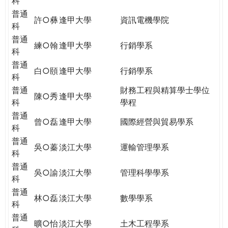
科
普通
許○彝
逢甲大學
資訊電機學院
科
普通
練○翰
逢甲大學
行銷學系
科
普通
白○頤
逢甲大學
行銷學系
科
普通
財務工程與精算學士學位
陳○秀
逢甲大學
科
學程
普通
曾○磊
逢甲大學
國際經營與貿易學系
科
普通
吳○蓁
淡江大學
運輸管理學系
科
普通
吳○諭
淡江大學
管理科學學系
科
普通
林○磊
淡江大學
數學學系
科
普通
曠○怡
淡江大學
土木工程學系