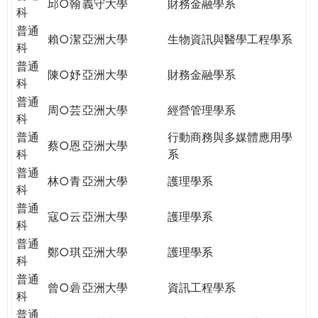
邱○翰
義守大學
財務金融學系
科
普通
賴○潔
亞洲大學
生物資訊與醫學工程學系
科
普通
陳○妤
亞洲大學
財務金融學系
科
普通
周○芸
亞洲大學
經營管理學系
科
普通
行動商務與多媒體應用學
蔡○恩
亞洲大學
科
系
普通
林○青
亞洲大學
護理學系
科
普通
寇○云
亞洲大學
護理學系
科
普通
鄭○琪
亞洲大學
護理學系
科
普通
曾○碞
亞洲大學
資訊工程學系
科
普通