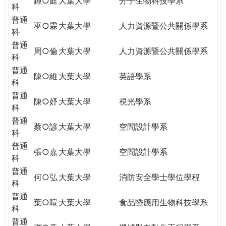
鍾○庭
大葉大學
分子生物科技學系
科
普通
巫○霖
大葉大學
人力資源暨公共關係學系
科
普通
周○倫
大葉大學
人力資源暨公共關係學系
科
普通
陳○維
大葉大學
英語學系
科
普通
陳○妤
大葉大學
視光學系
科
普通
蔡○諺
大葉大學
空間設計學系
科
普通
張○嘉
大葉大學
空間設計學系
科
普通
何○弘
大葉大學
消防安全學士學位學程
科
普通
葉○暄
大葉大學
食品暨應用生物科技學系
科
普通