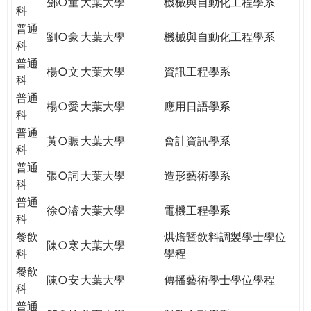
鄧○童
大葉大學
機械與自動化工程學系
科
普通
劉○豪
大葉大學
機械與自動化工程學系
科
普通
楊○文
大葉大學
資訊工程學系
科
普通
楊○愛
大葉大學
應用日語學系
科
普通
黃○賑
大葉大學
會計資訊學系
科
普通
張○詞
大葉大學
造形藝術學系
科
普通
徐○濬
大葉大學
電機工程學系
科
餐飲
烘焙暨飲料調製學士學位
陳○寒
大葉大學
科
學程
餐飲
陳○安
大葉大學
傳播藝術學士學位學程
科
普通