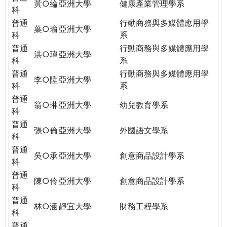
黃○綸
亞洲大學
健康產業管理學系
科
普通
行動商務與多媒體應用學
葉○瑜
亞洲大學
科
系
普通
行動商務與多媒體應用學
洪○瑋
亞洲大學
科
系
普通
行動商務與多媒體應用學
李○陞
亞洲大學
科
系
普通
翁○琳
亞洲大學
幼兒教育學系
科
普通
張○倫
亞洲大學
外國語文學系
科
普通
吳○承
亞洲大學
創意商品設計學系
科
普通
陳○伶
亞洲大學
創意商品設計學系
科
普通
林○涵
靜宜大學
財務工程學系
科
普通