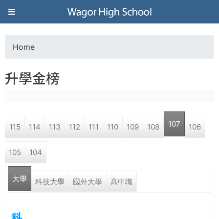
Jump to navigation
葳
格
Home
Y
高
升學金榜
o
級
u
中
107
115
114
113
112
111
110
109
108
106
a
學
105
104
r
葳
大學
e
科技大學
國外大學
高中職
格
國
h
際．
科
國