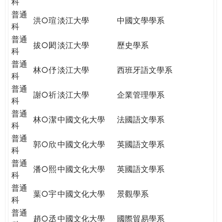
科
普通
洪○瑄
淡江大學
中國文學學系
科
普通
拔○閎
淡江大學
歷史學系
科
普通
林○伃
淡江大學
西班牙語文學系
科
普通
謝○祈
淡江大學
企業管理學系
科
普通
林○潔
中國文化大學
法國語文學系
科
普通
郭○欣
中國文化大學
英國語文學系
科
普通
潘○熙
中國文化大學
英國語文學系
科
普通
葉○宇
中國文化大學
景觀學系
科
普通
趙○丞
中國文化大學
國際貿易學系