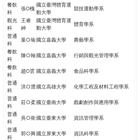
餐飲
國立臺灣體育運
張O槐
競技運動學系
科
動大學
觀光
王睿
國立臺灣體育運
體育學系
科
紳
動大學
普通
葉○瑜
國立嘉義大學
農藝學系
科
餐飲
陳○翰
國立嘉義大學
行銷與觀光管理學系
科
餐飲
趙O雲
國立嘉義大學
食品科學系
科
普通
洪○澧
國立高雄大學
化學工程及材料工程學系
科
普通
莊○柔
國立臺南大學
戲劇創作與應用學系
科
普通
吳○衛
國立臺東大學
資訊管理學系
科
普通
郭○興
國立屏東大學
資訊科學系
科