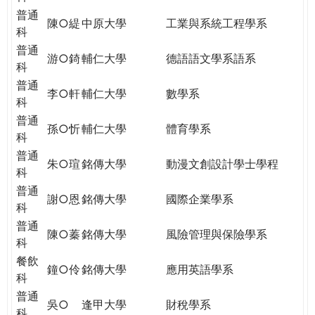
普通
陳○緹
中原大學
工業與系統工程學系
科
普通
游○錡
輔仁大學
德語語文學系語系
科
普通
李○軒
輔仁大學
數學系
科
普通
孫○忻
輔仁大學
體育學系
科
普通
朱○瑄
銘傳大學
動漫文創設計學士學程
科
普通
謝○恩
銘傳大學
國際企業學系
科
普通
陳○蓁
銘傳大學
風險管理與保險學系
科
餐飲
鐘○伶
銘傳大學
應用英語學系
科
普通
吳○
逢甲大學
財稅學系
科