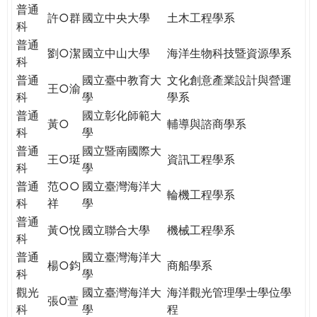
THE
普通
許○群
國立中央大學
土木工程學系
WORLD
科
TOMORROW
普通
劉○潔
國立中山大學
海洋生物科技暨資源學系
PUTTING
科
YOU
普通
國立臺中教育大
文化創意產業設計與營運
ON
王○渝
科
學
學系
THE
普通
國立彰化師範大
PATH
黃○
輔導與諮商學系
科
學
TO
普通
國立暨南國際大
GLOBAL
王○珽
資訊工程學系
科
學
CITIZENSHIP
普通
范○○
國立臺灣海洋大
輪機工程學系
科
祥
學
普通
黃○悅
國立聯合大學
機械工程學系
科
普通
國立臺灣海洋大
楊○鈞
商船學系
科
學
觀光
國立臺灣海洋大
海洋觀光管理學士學位學
張O萱
科
學
程