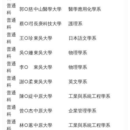
普通
郭○慈
中山醫學大學
醫學應用化學系
科
普通
蔡○㻰
長庚科技大學
護理系
科
普通
王○珍
東吳大學
日本語文學系
科
普通
吳○姍
東吳大學
物理學系
科
普通
李○
東吳大學
物理學系
科
普通
謝○柔
東吳大學
英文學系
科
普通
陳○緹
中原大學
工業與系統工程學系
科
普通
曾○杰
中原大學
企業管理學系
科
普通
林○蕙
中原大學
工業與系統工程學系
科