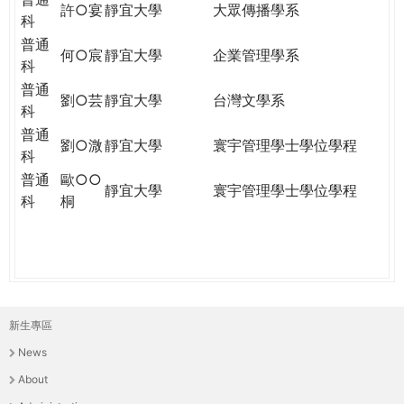
許○宴
靜宜大學
大眾傳播學系
科
普通
何○宸
靜宜大學
企業管理學系
科
普通
劉○芸
靜宜大學
台灣文學系
科
普通
劉○溦
靜宜大學
寰宇管理學士學位學程
科
普通
歐○○
靜宜大學
寰宇管理學士學位學程
科
桐
新生專區
主
News
選
About