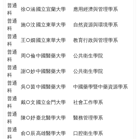
普通
徐○涵
國立宜蘭大學
應用經濟與管理學系
科
普通
施○汶
國立東華大學
自然資源與環境學系
科
普通
王○嫺
國立東華大學
教育行政與管理學系
科
普通
周○倫
中國醫藥大學
公共衛生學院
科
普通
謝○妙
中國醫藥大學
公共衛生學院
科
普通
吳○茵
中國醫藥大學
中國藥學暨中藥資源學系
科
普通
戴○文
國立金門大學
社會工作學系
科
普通
陳○妤
臺北醫學大學
醫務管理學系
科
普通
俞○辰
高雄醫學大學
口腔衛生學系
科