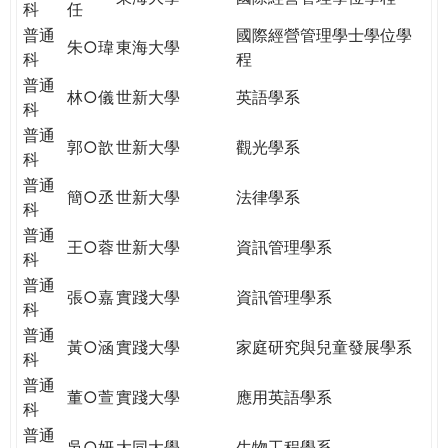
科
任
普通
國際經營管理學士學位學
朱○瑋
東海大學
科
程
普通
林○儀
世新大學
英語學系
科
普通
郭○歆
世新大學
觀光學系
科
普通
簡○丞
世新大學
法律學系
科
普通
王○蓉
世新大學
資訊管理學系
科
普通
張○嘉
實踐大學
資訊管理學系
科
普通
黃○涵
實踐大學
家庭研究與兒童發展學系
科
普通
董○萱
實踐大學
應用英語學系
科
普通
吳○妍
大同大學
生物工程學系