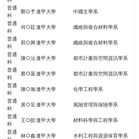
普通
鄭○予
逢甲大學
中國文學系
科
普通
何○廷
逢甲大學
纖維與複合材料學系
科
普通
郭○興
逢甲大學
纖維與複合材料學系
科
普通
陳○沅
逢甲大學
都市計畫與空間資訊學系
科
普通
蔡○菡
逢甲大學
都市計畫與空間資訊學系
科
普通
陳○瀚
逢甲大學
化學工程學系
科
普通
黃○呈
逢甲大學
風險管理與保險學系
科
普通
王○皓
逢甲大學
材料科學與工程學系
科
普通
林○鑫
逢甲大學
水利工程與資源保育學系