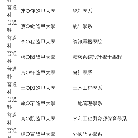
普通
連○仰
逢甲大學
統計學系
科
普通
蔡○緻
逢甲大學
統計學系
科
普通
李○程
逢甲大學
資訊電機學院
科
普通
張○閎
逢甲大學
精密系統設計學士學程
科
普通
黃○軒
逢甲大學
會計學系
科
普通
王○閔
逢甲大學
土木工程學系
科
普通
賴○珩
逢甲大學
土地管理學系
科
普通
黃○凱
逢甲大學
水利工程與資源保育學系
科
普通
楊○宣
逢甲大學
外國語文學系
科