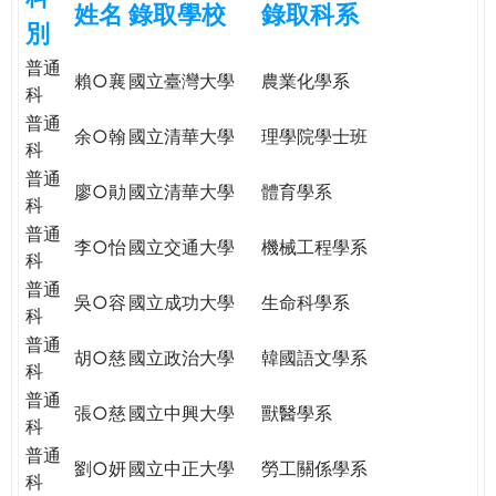
姓名
錄取學校
錄取科系
e
際
別
葳
普通
r
格。
賴○襄
國立臺灣大學
農業化學系
科
培
普通
e
養
余○翰
國立清華大學
理學院學士班
科
具
普通
國
廖○勛
國立清華大學
體育學系
科
際
普通
移
李○怡
國立交通大學
機械工程學系
科
動
力
普通
吳○容
國立成功大學
生命科學系
的
科
世
普通
胡○慈
國立政治大學
韓國語文學系
界
科
公
普通
張○慈
國立中興大學
獸醫學系
民。
科
WAGOR
普通
劉○妍
國立中正大學
勞工關係學系
TODAY
科