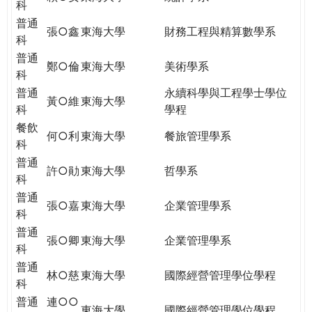
科
普通
張○鑫
東海大學
財務工程與精算數學系
科
普通
鄭○倫
東海大學
美術學系
科
普通
永續科學與工程學士學位
黃○維
東海大學
科
學程
餐飲
何○利
東海大學
餐旅管理學系
科
普通
許○勛
東海大學
哲學系
科
普通
張○嘉
東海大學
企業管理學系
科
普通
張○卿
東海大學
企業管理學系
科
普通
林○慈
東海大學
國際經營管理學位學程
科
普通
連○○
東海大學
國際經營管理學位學程