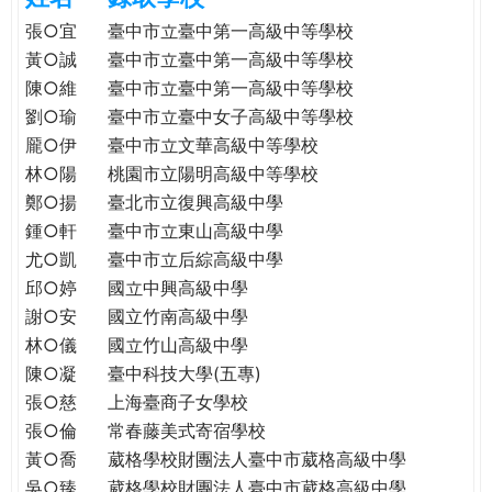
e
際
張○宜
臺中市立臺中第一高級中等學校
葳
黃○誠
臺中市立臺中第一高級中等學校
r
格。
陳○維
臺中市立臺中第一高級中等學校
培
劉○瑜
臺中市立臺中女子高級中等學校
e
養
龎○伊
臺中市立文華高級中等學校
具
林○陽
桃園市立陽明高級中等學校
國
鄭○揚
臺北市立復興高級中學
際
鍾○軒
臺中市立東山高級中學
移
尤○凱
臺中市立后綜高級中學
動
力
邱○婷
國立中興高級中學
的
謝○安
國立竹南高級中學
世
林○儀
國立竹山高級中學
界
陳○凝
臺中科技大學(五專)
公
張○慈
上海臺商子女學校
民。
張○倫
常春藤美式寄宿學校
WAGOR
黃○喬
葳格學校財團法人臺中市葳格高級中學
TODAY
吳○臻
葳格學校財團法人臺中市葳格高級中學