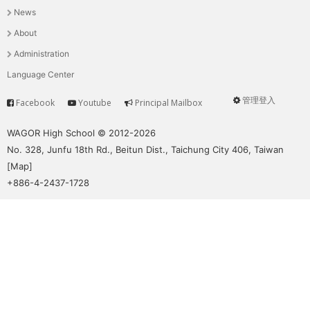
News
選
About
單
Administration
Language Center
管理登入
Facebook
Youtube
Principal Mailbox
Service
User
menu
WAGOR High School © 2012-2026
No. 328, Junfu 18th Rd., Beitun Dist., Taichung City 406, Taiwan
[
Map
]
+886-4-2437-1728