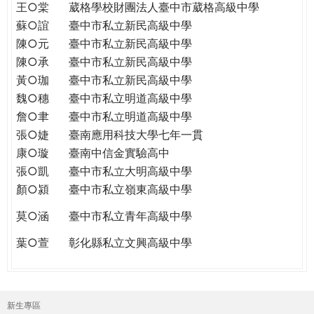
王○棠
葳格學校財團法人臺中市葳格高級中學
蘇○誼
臺中市私立新民高級中學
陳○元
臺中市私立新民高級中學
陳○承
臺中市私立新民高級中學
黃○珈
臺中市私立新民高級中學
魏○穗
臺中市私立明道高級中學
詹○聿
臺中市私立明道高級中學
張○婕
臺南應用科技大學七年一貫
康○璇
臺南中信金實驗高中
張○凱
臺中市私立大明高級中學
顏○潁
臺中市私立嶺東高級中學
莫○涵
臺中市私立青年高級中學
葉○萱
彰化縣私立文興高級中學
新生專區
主