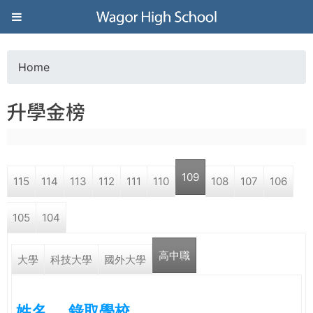
Jump to navigation
葳
格
Home
Y
高
升學金榜
o
級
u
中
109
115
114
113
112
111
110
108
107
106
a
學
105
104
r
葳
高中職
e
大學
科技大學
國外大學
格
國
h
際．
姓名
錄取學校
國