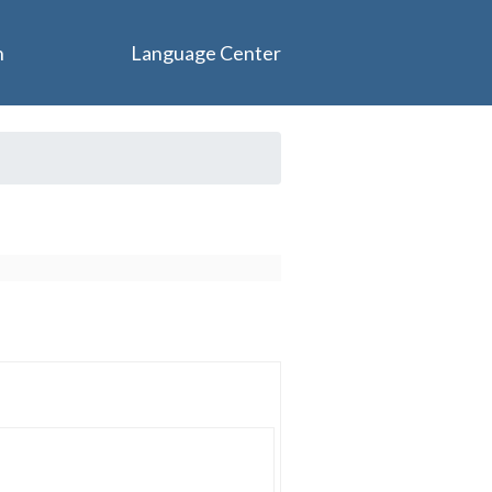
n
Language Center