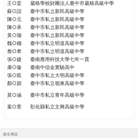
王○棠
葳格學校財團法人臺中市葳格高級中學
蘇○誼
臺中市私立新民高級中學
陳○元
臺中市私立新民高級中學
陳○承
臺中市私立新民高級中學
黃○珈
臺中市私立新民高級中學
魏○穗
臺中市私立明道高級中學
詹○聿
臺中市私立明道高級中學
張○婕
臺南應用科技大學七年一貫
康○璇
臺南中信金實驗高中
張○凱
臺中市私立大明高級中學
顏○潁
臺中市私立嶺東高級中學
莫○涵
臺中市私立青年高級中學
葉○萱
彰化縣私立文興高級中學
新生專區
主