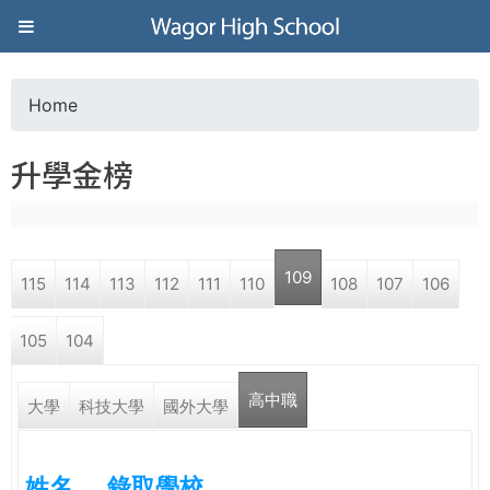
Jump to navigation
葳
格
Home
Y
高
升學金榜
o
級
u
中
109
115
114
113
112
111
110
108
107
106
a
學
105
104
r
葳
高中職
e
大學
科技大學
國外大學
格
國
h
際．
姓名
錄取學校
國