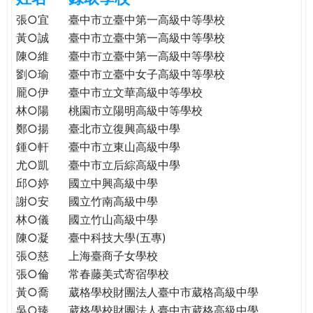
e
際
張○宜
臺中市立臺中第一高級中等學校
葳
黃○誠
臺中市立臺中第一高級中等學校
r
格。
陳○維
臺中市立臺中第一高級中等學校
培
劉○瑜
臺中市立臺中女子高級中等學校
e
養
龎○伊
臺中市立文華高級中等學校
具
林○陽
桃園市立陽明高級中等學校
國
鄭○揚
臺北市立復興高級中學
際
鍾○軒
臺中市立東山高級中學
移
尤○凱
臺中市立后綜高級中學
動
力
邱○婷
國立中興高級中學
的
謝○安
國立竹南高級中學
世
林○儀
國立竹山高級中學
界
陳○凝
臺中科技大學(五專)
公
張○慈
上海臺商子女學校
民。
張○倫
常春藤美式寄宿學校
WAGOR
黃○喬
葳格學校財團法人臺中市葳格高級中學
TODAY
吳○臻
葳格學校財團法人臺中市葳格高級中學