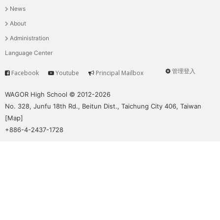
News
選
About
單
Administration
Language Center
管理登入
Facebook
Youtube
Principal Mailbox
Service
User
menu
WAGOR High School © 2012-2026
No. 328, Junfu 18th Rd., Beitun Dist., Taichung City 406, Taiwan
[
Map
]
+886-4-2437-1728