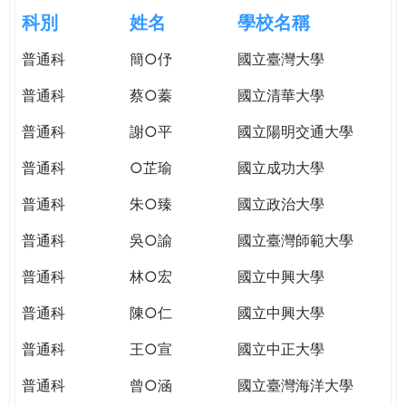
e
際
科別
姓名
學校名稱
葳
r
普通科
簡○伃
國立臺灣大學
格。
培
普通科
蔡○蓁
國立清華大學
e
養
具
普通科
謝○平
國立陽明交通大學
國
普通科
○芷瑜
國立成功大學
際
移
普通科
朱○臻
國立政治大學
動
力
普通科
吳○諭
國立臺灣師範大學
的
普通科
林○宏
國立中興大學
世
界
普通科
陳○仁
國立中興大學
公
民。
普通科
王○宣
國立中正大學
WAGOR
普通科
曾○涵
國立臺灣海洋大學
TODAY