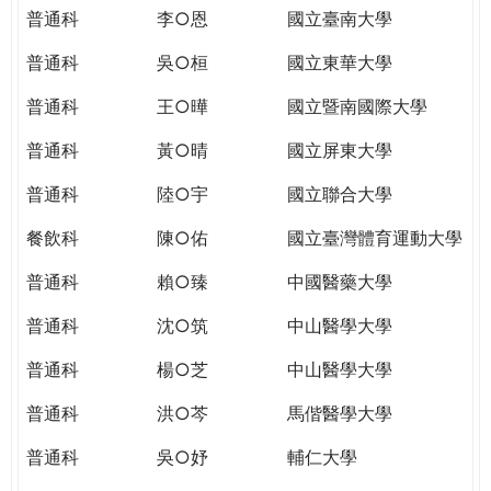
THE
普通科
李○恩
國立臺南大學
WORLD
TOMORROW
普通科
吳○桓
國立東華大學
PUTTING
普通科
王○曄
國立暨南國際大學
YOU
ON
普通科
黃○晴
國立屏東大學
THE
PATH
普通科
陸○宇
國立聯合大學
TO
餐飲科
陳○佑
國立臺灣體育運動大學
GLOBAL
CITIZENSHIP
普通科
賴○臻
中國醫藥大學
普通科
沈○筑
中山醫學大學
普通科
楊○芝
中山醫學大學
普通科
洪○芩
馬偕醫學大學
普通科
吳○妤
輔仁大學