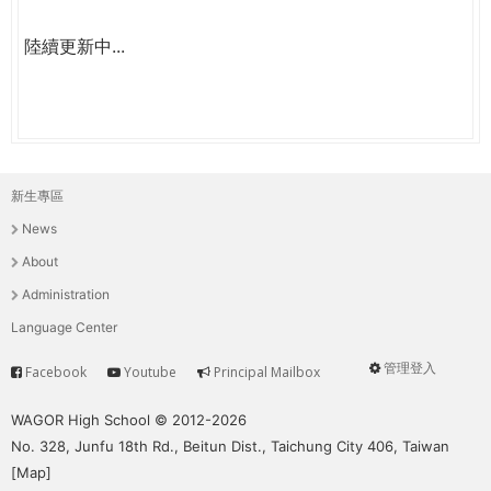
陸續更新中...
新生專區
主
News
選
About
單
Administration
Language Center
管理登入
Facebook
Youtube
Principal Mailbox
Service
User
menu
WAGOR High School © 2012-2026
No. 328, Junfu 18th Rd., Beitun Dist., Taichung City 406, Taiwan
[
Map
]