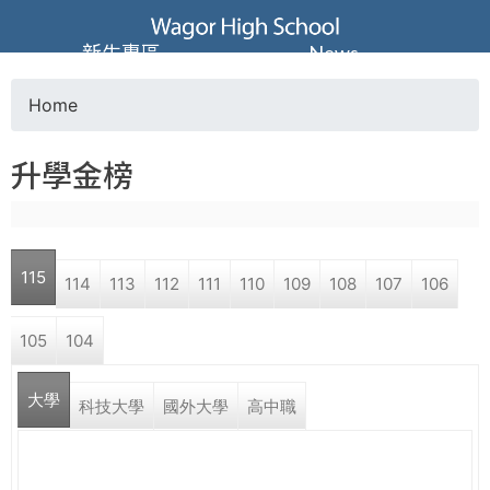
Jump to navigation
葳
新生專區
News
格
Home
Y
高
升學金榜
o
級
u
中
115
114
113
112
111
110
109
108
107
106
a
學
105
104
r
葳
大學
e
科技大學
國外大學
高中職
格
國
h
際．
國