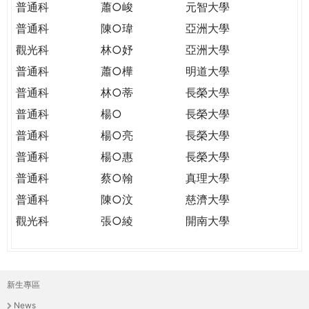
普通科
蕭○峻
元智大學
普通科
陳○瑋
亞洲大學
觀光科
林○妤
亞洲大學
普通科
蕭○樺
明道大學
普通科
林○蒂
長榮大學
普通科
楊○
長榮大學
普通科
楊○亮
長榮大學
普通科
楊○惠
長榮大學
普通科
蔡○翰
真理大學
普通科
陳○汶
慈濟大學
觀光科
張○綾
開南大學
新生專區
主
News