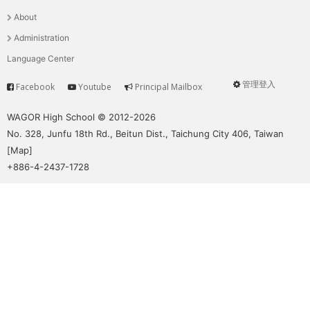
選
About
單
Administration
Language Center
管理登入
Facebook
Youtube
Principal Mailbox
Service
User
menu
WAGOR High School © 2012-2026
No. 328, Junfu 18th Rd., Beitun Dist., Taichung City 406, Taiwan
[
Map
]
+886-4-2437-1728