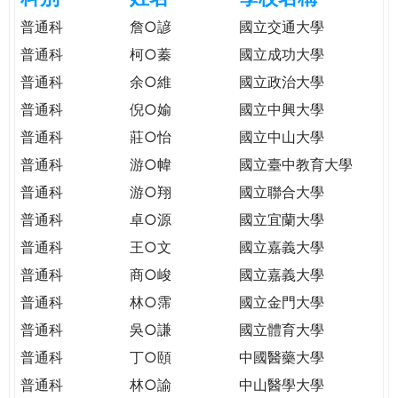
e
際
普通科
詹○諺
國立交通大學
葳
普通科
柯○蓁
國立成功大學
r
格。
普通科
余○維
國立政治大學
培
e
養
普通科
倪○媮
國立中興大學
具
普通科
莊○怡
國立中山大學
國
普通科
游○幃
國立臺中教育大學
際
移
普通科
游○翔
國立聯合大學
動
普通科
卓○源
國立宜蘭大學
力
普通科
王○文
國立嘉義大學
的
世
普通科
商○峻
國立嘉義大學
界
普通科
林○霈
國立金門大學
公
普通科
吳○謙
國立體育大學
民。
普通科
丁○頤
中國醫藥大學
WAGOR
TODAY
普通科
林○諭
中山醫學大學