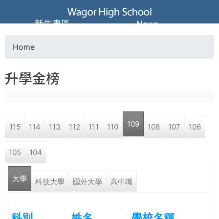
Jump to navigation
葳
新生專區
News
格
Home
Y
高
升學金榜
o
級
u
中
109
115
114
113
112
111
110
108
107
106
a
學
105
104
r
葳
大學
e
科技大學
國外大學
高中職
格
國
h
際．
科別
姓名
學校名稱
國