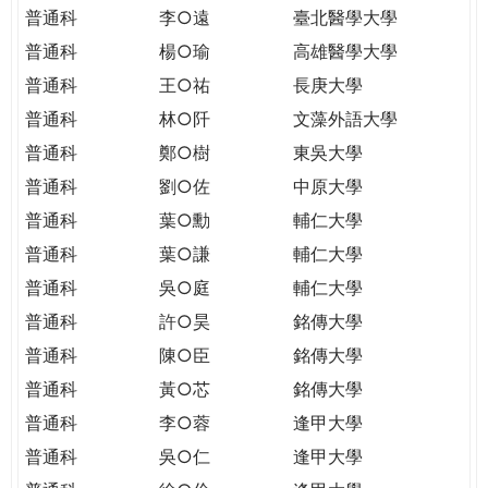
THE
普通科
李○遠
臺北醫學大學
WORLD
普通科
楊○瑜
高雄醫學大學
TOMORROW
PUTTING
普通科
王○祐
長庚大學
YOU
普通科
林○阡
文藻外語大學
ON
普通科
鄭○樹
東吳大學
THE
普通科
劉○佐
中原大學
PATH
TO
普通科
葉○勳
輔仁大學
GLOBAL
普通科
葉○謙
輔仁大學
CITIZENSHIP
普通科
吳○庭
輔仁大學
普通科
許○昊
銘傳大學
普通科
陳○臣
銘傳大學
普通科
黃○芯
銘傳大學
普通科
李○蓉
逢甲大學
普通科
吳○仁
逢甲大學