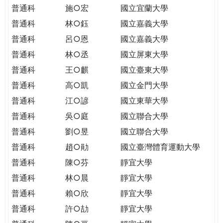
THE
普通科
施○宏
國立宜蘭大學
WORLD
普通科
林○鈺
國立嘉義大學
TOMORROW
PUTTING
普通科
呂○恩
國立嘉義大學
YOU
普通科
林○丞
國立屏東大學
ON
普通科
王○麒
國立臺東大學
THE
普通科
高○凱
國立金門大學
PATH
TO
普通科
江○諺
國立東華大學
GLOBAL
普通科
吳○庭
國立聯合大學
CITIZENSHIP
普通科
劉○昱
國立聯合大學
普通科
趙○勛
國立臺灣體育運動大學
普通科
陳○芬
靜宜大學
普通科
林○晨
靜宜大學
普通科
賴○欣
靜宜大學
普通科
許○劼
靜宜大學