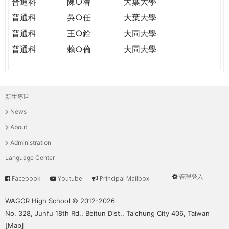
普通科
陳○睿
大葉大學
普通科
吳○任
大葉大學
普通科
王○銓
大同大學
普通科
賴○倫
大同大學
新生專區
主
News
選
About
單
Administration
Language Center
管理登入
Facebook
Youtube
Principal Mailbox
Service
User
menu
WAGOR High School © 2012-2026
No. 328, Junfu 18th Rd., Beitun Dist., Taichung City 406, Taiwan
[
Map
]