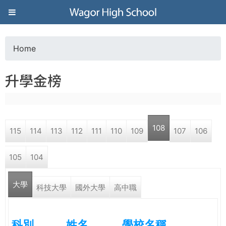
Jump to navigation
葳
格
Home
Y
高
升學金榜
o
級
u
中
108
115
114
113
112
111
110
109
107
106
a
學
105
104
r
葳
大學
e
科技大學
國外大學
高中職
格
國
h
際．
科別
姓名
學校名稱
國