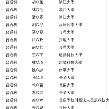
普通科
胡○雅
淡江大學
普通科
林○翔
淡江大學
普通科
潘○霖
淡江大學
普通科
劉○彤
高雄醫學大學
普通科
羅○易
真理大學
普通科
洪○政
真理大學
普通科
胡○郡
真理大學
普通科
王○宇
建國科技大學
普通科
林○璋
建國科技大學
普通科
魏○詠
南華大學
普通科
張○瑋
長榮大學
普通科
賴○蓁
長榮大學
普通科
李○翰
長榮大學
普通科
徐○婷
長庚學校財團法人長庚科技
普通科
朱○恩
長庚大學