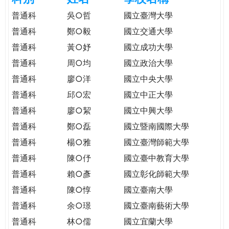
e
際
普通科
吳○哲
國立臺灣大學
葳
普通科
鄭○毅
國立交通大學
r
格。
普通科
黃○妤
國立成功大學
培
e
養
普通科
周○均
國立政治大學
具
普通科
廖○洋
國立中央大學
國
普通科
邱○宏
國立中正大學
際
移
普通科
廖○絜
國立中興大學
動
普通科
鄭○磊
國立暨南國際大學
力
普通科
楊○雅
國立臺灣師範大學
的
世
普通科
陳○伃
國立臺中教育大學
界
普通科
賴○彥
國立彰化師範大學
公
普通科
陳○惇
國立臺南大學
民。
普通科
余○璟
國立臺南藝術大學
WAGOR
TODAY
普通科
林○儒
國立宜蘭大學