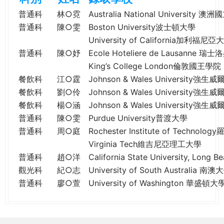
e
際
普通科
林○霓
Australia National University 
葳
普通科
陳○雯
Boston University波士頓大學
r
格。
University of California加利福
培
普通科
陳○妤
Ecole Hoteliere de Lausanne
e
養
King’s College London倫敦國王學院
具
餐飲科
江○霆
Johnson & Wales University強
國
餐飲科
劉○伶
Johnson & Wales University強
際
餐飲科
楊○涵
Johnson & Wales University強
移
普通科
陳○雯
Purdue University普渡大學
動
力
普通科
周○庭
Rochester Institute of Techn
的
Virginia Tech維吉尼亞理工大學
世
普通科
趙○洋
California State University, 
界
觀光科
紀○志
University of South Australia 南澳
公
普通科
廖○萱
University of Washington 華盛頓大
民。
WAGOR
TODAY