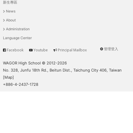
THE
新生專區
主
WORLD
News
TOMORROW
選
About
PUTTING
單
Administration
YOU
ON
Language Center
THE
管理登入
Facebook
Youtube
Principal Mailbox
PATH
Service
User
TO
menu
WAGOR High School © 2012-2026
GLOBAL
No. 328, Junfu 18th Rd., Beitun Dist., Taichung City 406, Taiwan
CITIZENSHIP
[
Map
]
+886-4-2437-1728