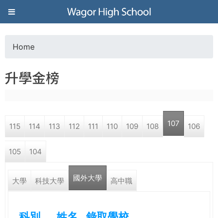
Jump to navigation
葳
格
Home
Y
高
升學金榜
o
級
u
中
107
115
114
113
112
111
110
109
108
106
a
學
105
104
r
葳
國外大學
e
大學
科技大學
高中職
格
國
h
際．
科別
姓名
錄取學校
國