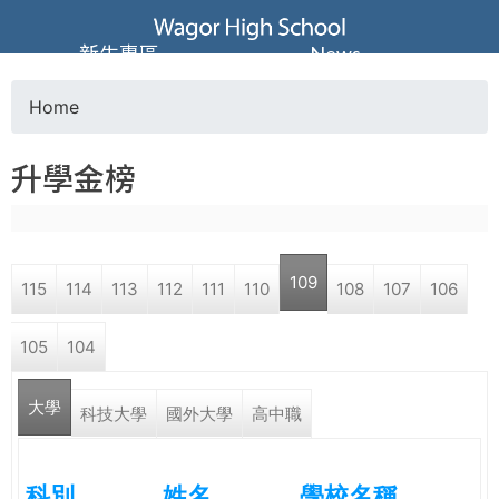
Jump to navigation
葳
新生專區
News
格
Home
Y
高
升學金榜
o
級
u
中
109
115
114
113
112
111
110
108
107
106
a
學
105
104
r
葳
大學
e
科技大學
國外大學
高中職
格
國
h
際．
科別
姓名
學校名稱
國