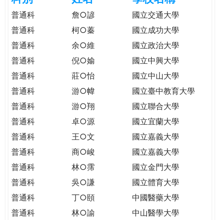
e
際
普通科
詹○諺
國立交通大學
葳
普通科
柯○蓁
國立成功大學
r
格。
普通科
余○維
國立政治大學
培
e
養
普通科
倪○媮
國立中興大學
具
普通科
莊○怡
國立中山大學
國
普通科
游○幃
國立臺中教育大學
際
移
普通科
游○翔
國立聯合大學
動
普通科
卓○源
國立宜蘭大學
力
普通科
王○文
國立嘉義大學
的
世
普通科
商○峻
國立嘉義大學
界
普通科
林○霈
國立金門大學
公
普通科
吳○謙
國立體育大學
民。
普通科
丁○頤
中國醫藥大學
WAGOR
TODAY
普通科
林○諭
中山醫學大學