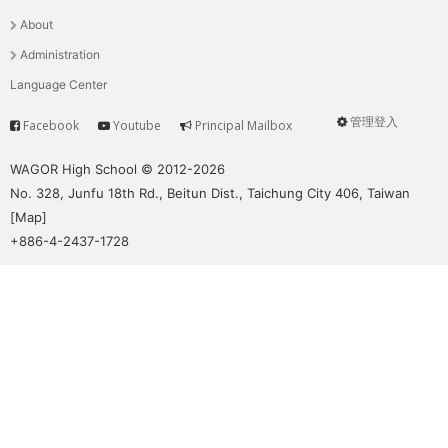
選
About
單
Administration
Language Center
管理登入
Facebook
Youtube
Principal Mailbox
Service
User
menu
WAGOR High School © 2012-2026
No. 328, Junfu 18th Rd., Beitun Dist., Taichung City 406, Taiwan
[
Map
]
+886-4-2437-1728