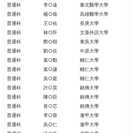
THE
普通科
李○遠
臺北醫學大學
WORLD
普通科
楊○瑜
高雄醫學大學
TOMORROW
PUTTING
普通科
王○祐
長庚大學
YOU
普通科
林○阡
文藻外語大學
ON
普通科
鄭○樹
東吳大學
THE
普通科
劉○佐
中原大學
PATH
TO
普通科
葉○勳
輔仁大學
GLOBAL
普通科
葉○謙
輔仁大學
CITIZENSHIP
普通科
吳○庭
輔仁大學
普通科
許○昊
銘傳大學
普通科
陳○臣
銘傳大學
普通科
黃○芯
銘傳大學
普通科
李○蓉
逢甲大學
普通科
吳○仁
逢甲大學