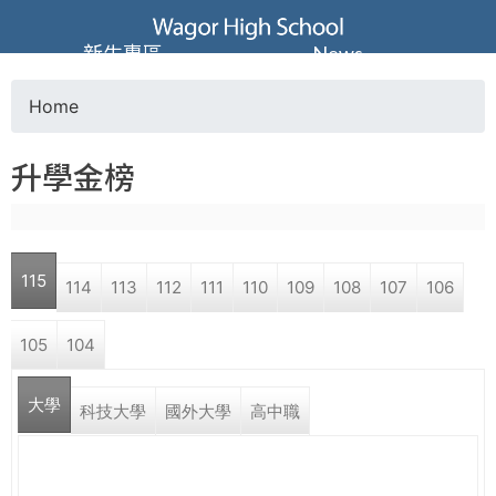
Jump to navigation
葳
新生專區
News
格
Home
Y
高
升學金榜
o
級
u
中
115
114
113
112
111
110
109
108
107
106
a
學
105
104
r
葳
大學
e
科技大學
國外大學
高中職
格
國
h
際．
國