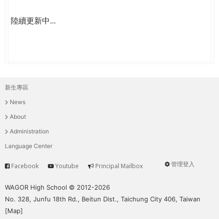
陸續更新中...
新生專區
主
News
選
About
單
Administration
Language Center
管理登入
Facebook
Youtube
Principal Mailbox
Service
User
menu
WAGOR High School © 2012-2026
No. 328, Junfu 18th Rd., Beitun Dist., Taichung City 406, Taiwan
[
Map
]