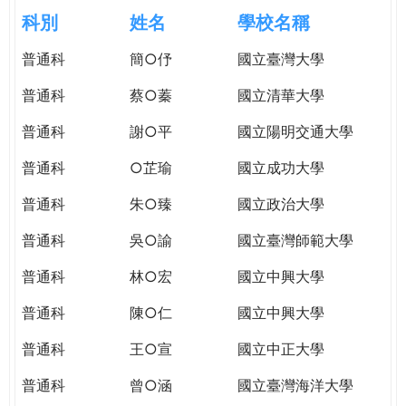
e
際
科別
姓名
學校名稱
葳
r
普通科
簡○伃
國立臺灣大學
格。
培
普通科
蔡○蓁
國立清華大學
e
養
具
普通科
謝○平
國立陽明交通大學
國
普通科
○芷瑜
國立成功大學
際
移
普通科
朱○臻
國立政治大學
動
力
普通科
吳○諭
國立臺灣師範大學
的
普通科
林○宏
國立中興大學
世
界
普通科
陳○仁
國立中興大學
公
民。
普通科
王○宣
國立中正大學
WAGOR
普通科
曾○涵
國立臺灣海洋大學
TODAY