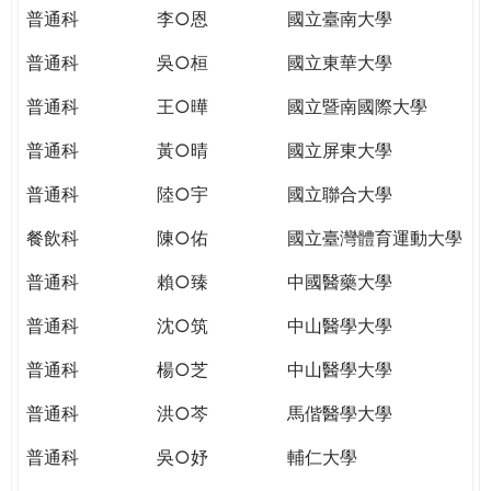
THE
普通科
李○恩
國立臺南大學
WORLD
TOMORROW
普通科
吳○桓
國立東華大學
PUTTING
普通科
王○曄
國立暨南國際大學
YOU
ON
普通科
黃○晴
國立屏東大學
THE
PATH
普通科
陸○宇
國立聯合大學
TO
餐飲科
陳○佑
國立臺灣體育運動大學
GLOBAL
CITIZENSHIP
普通科
賴○臻
中國醫藥大學
普通科
沈○筑
中山醫學大學
普通科
楊○芝
中山醫學大學
普通科
洪○芩
馬偕醫學大學
普通科
吳○妤
輔仁大學