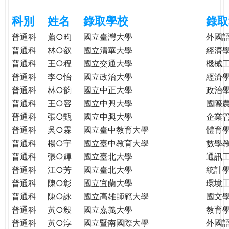
e
際
科別
姓名
錄取學校
錄取
葳
r
格。
普通科
蕭○昀
國立臺灣大學
外國
培
普通科
林○叡
國立清華大學
經濟
e
養
普通科
王○程
國立交通大學
機械
具
普通科
李○怡
國立政治大學
經濟
國
普通科
林○韵
國立中正大學
政治
際
普通科
王○容
國立中興大學
國際
移
普通科
張○甄
國立中興大學
企業
動
普通科
吳○霖
國立臺中教育大學
體育
力
普通科
楊○宇
國立臺中教育大學
數學
的
普通科
張○輝
國立臺北大學
通訊
世
普通科
江○芳
國立臺北大學
統計
界
公
普通科
陳○彰
國立宜蘭大學
環境
民。
普通科
陳○詠
國立高雄師範大學
國文
WAGOR
普通科
黃○毅
國立嘉義大學
教育
TODAY
普通科
黃○淳
國立暨南國際大學
外國