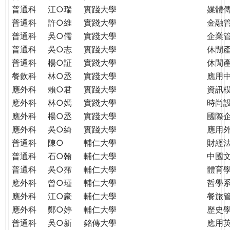
普通科
江○瑞
實踐大學
媒體
普通科
許○維
實踐大學
金融
普通科
吳○儒
實踐大學
企業
普通科
吳○志
實踐大學
休閒
普通科
楊○証
實踐大學
休閒
餐飲科
林○丞
實踐大學
應用
應外科
賴○君
實踐大學
資訊
應外科
林○嫣
實踐大學
時尚
應外科
楊○丞
實踐大學
國際
應外科
吳○綺
實踐大學
應用
普通科
陳○
輔仁大學
財經
普通科
石○翰
輔仁大學
中國
普通科
吳○霈
輔仁大學
體育
應外科
曾○瑾
輔仁大學
哲學
應外科
江○豪
輔仁大學
餐旅
應外科
鄭○婷
輔仁大學
歷史
普通科
吳○新
銘傳大學
應用