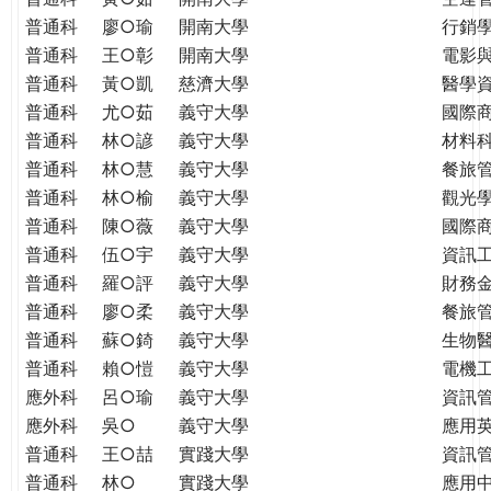
普通科
廖○瑜
開南大學
行銷
普通科
王○彰
開南大學
電影
普通科
黃○凱
慈濟大學
醫學
普通科
尤○茹
義守大學
國際
普通科
林○諺
義守大學
材料
普通科
林○慧
義守大學
餐旅
普通科
林○榆
義守大學
觀光
普通科
陳○薇
義守大學
國際
普通科
伍○宇
義守大學
資訊
普通科
羅○評
義守大學
財務
普通科
廖○柔
義守大學
餐旅
普通科
蘇○錡
義守大學
生物
普通科
賴○愷
義守大學
電機
應外科
呂○瑜
義守大學
資訊
應外科
吳○
義守大學
應用
普通科
王○喆
實踐大學
資訊
普通科
林○
實踐大學
應用