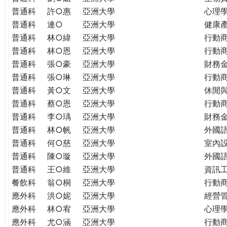
普通科
許○惠
亞洲大學
心理
普通科
連○
亞洲大學
健康
普通科
林○緯
亞洲大學
行動
普通科
林○恩
亞洲大學
行動
普通科
張○豪
亞洲大學
財務
普通科
張○琳
亞洲大學
行動
普通科
黃○文
亞洲大學
休閒
普通科
蔡○恩
亞洲大學
行動
普通科
李○瑀
亞洲大學
財務
普通科
林○帆
亞洲大學
外國
普通科
何○慈
亞洲大學
室內
普通科
陳○璇
亞洲大學
外國語
普通科
王○維
亞洲大學
資訊工
餐飲科
翁○桐
亞洲大學
行動
應外科
洪○妮
亞洲大學
經營
應外科
林○宥
亞洲大學
心理
應外科
尤○涵
亞洲大學
行動