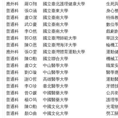
THE
應外科
羅○翔
國立臺北護理健康大學
生死
WORLD
普通科
張○涵
國立臺東大學
身心
TOMORROW
普通科
盧○潔
國立臺南大學
特殊
PUTTING
普通科
武○慶
國立臺南大學
數位
YOU
普通科
李○然
國立臺南大學
戲劇創
ON
普通科
郭○慈
國立臺灣師範大學
華語
THE
普通科
陳○恩
國立臺灣海洋大學
輪機
PATH
應外科
張○雯
國立臺灣體育運動大學
運動
TO
GLOBAL
普通科
陳○勳
國立聯合大學
機械
CITIZENSHIP
普通科
盧○文
中山醫學大學
職業
普通科
劉○璇
中山醫學大學
醫學
普通科
謝○哲
高雄醫學大學
運動
普通科
李○珍
臺北醫學大學
牙體
普通科
曾○媛
中國醫藥大學
公共
普通科
楊○筠
中國醫藥大學
護理
普通科
陳○勳
中國文化大學
光電
普通科
顏○曲
中國文化大學
勞工