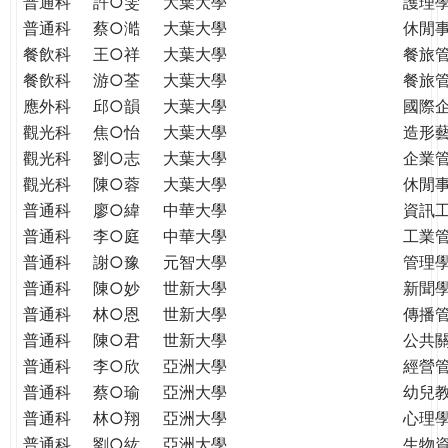
普通科
許○雯
大葉大學
護理
普通科
蔡○澔
大葉大學
休閒
餐飲科
王○祥
大葉大學
餐旅
餐飲科
游○荃
大葉大學
餐旅
應外科
邱○韻
大葉大學
國際
觀光科
焦○怡
大葉大學
造形
觀光科
劉○志
大葉大學
企業
觀光科
陳○蓉
大葉大學
休閒
普通科
廖○緯
中華大學
資訊
普通科
李○庭
中華大學
工業
普通科
謝○豫
元智大學
管理學
普通科
陳○妙
世新大學
新聞
普通科
林○恩
世新大學
傳播
普通科
陳○君
世新大學
公共
普通科
李○欣
亞洲大學
經營
普通科
蔡○瑜
亞洲大學
幼兒
普通科
林○翔
亞洲大學
心理
普通科
劉○紘
亞洲大學
生物