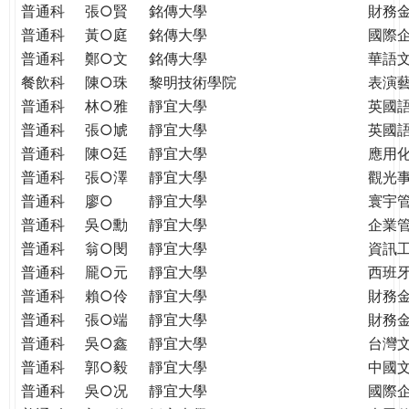
普通科
張○賢
銘傳大學
財務
普通科
黃○庭
銘傳大學
國際
普通科
鄭○文
銘傳大學
華語
餐飲科
陳○珠
黎明技術學院
表演
普通科
林○雅
靜宜大學
英國
普通科
張○虓
靜宜大學
英國
普通科
陳○廷
靜宜大學
應用
普通科
張○澤
靜宜大學
觀光
普通科
廖○
靜宜大學
寰宇
普通科
吳○勳
靜宜大學
企業
普通科
翁○閔
靜宜大學
資訊
普通科
龎○元
靜宜大學
西班
普通科
賴○伶
靜宜大學
財務
普通科
張○端
靜宜大學
財務
普通科
吳○鑫
靜宜大學
台灣
普通科
郭○毅
靜宜大學
中國
普通科
吳○况
靜宜大學
國際企