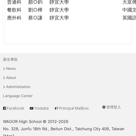
普通科
顏○鈞
靜宜大學
大眾
餐飲科
劉○樺
靜宜大學
中國
應外科
蔡○謙
靜宜大學
英國
新生專區
主
News
選
About
單
Administration
Language Center
管理登入
Facebook
Youtube
Principal Mailbox
Service
User
menu
WAGOR High School © 2012-2026
No. 328, Junfu 18th Rd., Beitun Dist., Taichung City 406, Taiwan
[
Map
]