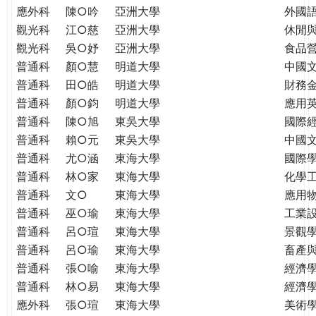
應外科
陳○吟
亞洲大學
外國
觀光科
江○慈
亞洲大學
休閒
觀光科
吳○妤
亞洲大學
食品
普通科
顏○慧
明道大學
中國
普通科
田○皓
明道大學
財務
普通科
顏○鈞
明道大學
應用
普通科
陳○旭
東吳大學
國際
普通科
賴○元
東吳大學
中國
普通科
尤○涵
東海大學
國際學
普通科
林○家
東海大學
化學
普通科
文○
東海大學
應用
普通科
巫○瑜
東海大學
工業
普通科
呂○瑄
東海大學
景觀
普通科
呂○瑜
東海大學
畜產
普通科
張○喻
東海大學
經濟
普通科
林○易
東海大學
經濟
應外科
張○瑄
東海大學
美術