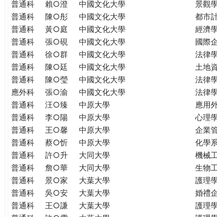
普通科
賴○澄
中國文化大學
景觀
普通科
陳○彤
中國文化大學
都市
普通科
黃○庭
中國文化大學
經濟
普通科
張○硯
中國文化大學
國際
普通科
徐○群
中國文化大學
法律
普通科
陳○廷
中國文化大學
土地
普通科
陳○瑩
中國文化大學
法律
應外科
張○渝
中國文化大學
法律
普通科
汪○臻
中原大學
應用
普通科
李○陽
中原大學
心理
普通科
王○馨
中原大學
企業
普通科
蔡○忻
中原大學
化學
普通科
許○升
大同大學
機械
普通科
詹○華
大同大學
生物
普通科
景○家
大葉大學
護理
普通科
吳○安
大葉大學
婚禮
普通科
王○謙
大葉大學
護理