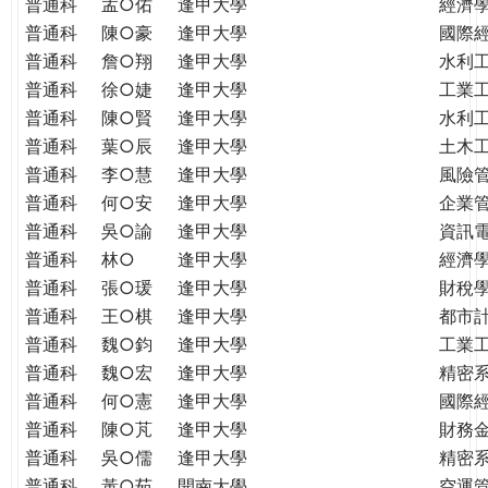
普通科
孟○佑
逢甲大學
經濟
普通科
陳○豪
逢甲大學
國際
普通科
詹○翔
逢甲大學
水利
普通科
徐○婕
逢甲大學
工業
普通科
陳○賢
逢甲大學
水利
普通科
葉○辰
逢甲大學
土木
普通科
李○慧
逢甲大學
風險
普通科
何○安
逢甲大學
企業
普通科
吳○諭
逢甲大學
資訊
普通科
林○
逢甲大學
經濟
普通科
張○瑗
逢甲大學
財稅
普通科
王○棋
逢甲大學
都市
普通科
魏○鈞
逢甲大學
工業
普通科
魏○宏
逢甲大學
精密
普通科
何○憲
逢甲大學
國際
普通科
陳○芃
逢甲大學
財務
普通科
吳○儒
逢甲大學
精密
普通科
黃○茹
開南大學
空運