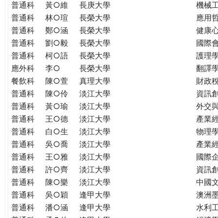
普通科
黃○維
長庚大學
機械
普通科
林○瑄
長榮大學
應用
普通科
鄭○涵
長榮大學
健康
普通科
劉○毅
長榮大學
國際
普通科
柯○語
長榮大學
護理學
應外科
李○
長榮大學
翻譯
餐飲科
陳○萱
真理大學
財政
普通科
陳○伶
淡江大學
資訊
普通科
黃○瑜
淡江大學
外交
普通科
王○德
淡江大學
產業
普通科
白○生
淡江大學
物理
普通科
吳○喬
淡江大學
產業
普通科
王○雅
淡江大學
國際
普通科
許○齊
淡江大學
資訊
普通科
陳○樂
淡江大學
中國
普通科
吳○穎
逢甲大學
澳洲
普通科
潘○涵
逢甲大學
水利