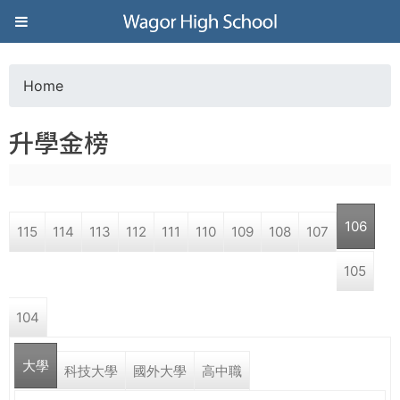
Jump to navigation
葳
格
Home
Y
高
升學金榜
o
級
u
中
106
115
114
113
112
111
110
109
108
107
a
學
105
r
葳
104
e
格
國
大學
h
科技大學
國外大學
高中職
際．
國