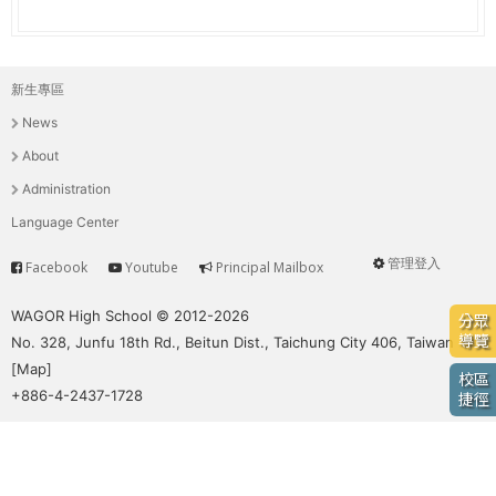
e
際
葳
r
格。
新生專區
主
培
e
News
養
選
具
About
國
單
Administration
際
Language Center
移
動
管理登入
Facebook
Youtube
Principal Mailbox
Service
User
力
的
menu
WAGOR High School © 2012-2026
分眾
世
導覽
No. 328, Junfu 18th Rd., Beitun Dist., Taichung City 406, Taiwan
界
[
Map
]
校區
公
+886-4-2437-1728
捷徑
民。
WAGOR
TODAY