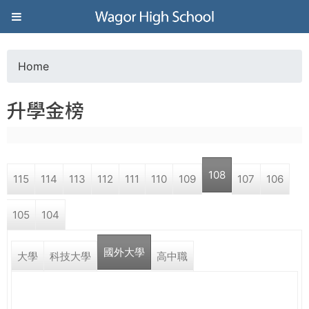
Jump to navigation
葳
格
Home
Y
高
升學金榜
o
級
u
中
108
115
114
113
112
111
110
109
107
106
a
學
105
104
r
葳
國外大學
e
大學
科技大學
高中職
格
國
h
際．
國