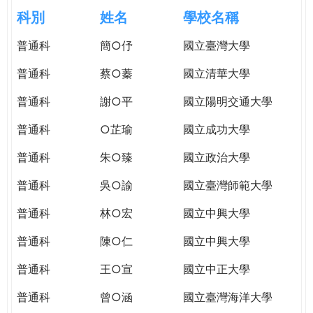
e
際
科別
姓名
學校名稱
葳
r
普通科
簡○伃
國立臺灣大學
格。
培
普通科
蔡○蓁
國立清華大學
e
養
具
普通科
謝○平
國立陽明交通大學
國
普通科
○芷瑜
國立成功大學
際
移
普通科
朱○臻
國立政治大學
動
力
普通科
吳○諭
國立臺灣師範大學
的
普通科
林○宏
國立中興大學
世
界
普通科
陳○仁
國立中興大學
公
民。
普通科
王○宣
國立中正大學
WAGOR
普通科
曾○涵
國立臺灣海洋大學
TODAY