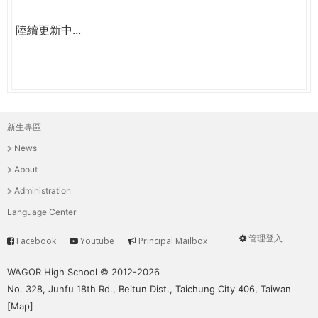
陸續更新中...
新生專區
主
News
選
About
單
Administration
Language Center
管理登入
Facebook
Youtube
Principal Mailbox
Service
User
menu
WAGOR High School © 2012-2026
No. 328, Junfu 18th Rd., Beitun Dist., Taichung City 406, Taiwan
[
Map
]