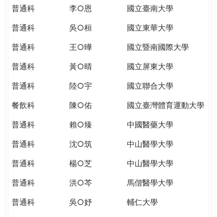
THE
普通科
李○恩
國立臺南大學
WORLD
TOMORROW
普通科
吳○桓
國立東華大學
PUTTING
普通科
王○曄
國立暨南國際大學
YOU
ON
普通科
黃○晴
國立屏東大學
THE
PATH
普通科
陸○宇
國立聯合大學
TO
餐飲科
陳○佑
國立臺灣體育運動大學
GLOBAL
CITIZENSHIP
普通科
賴○臻
中國醫藥大學
普通科
沈○筑
中山醫學大學
普通科
楊○芝
中山醫學大學
普通科
洪○芩
馬偕醫學大學
普通科
吳○妤
輔仁大學