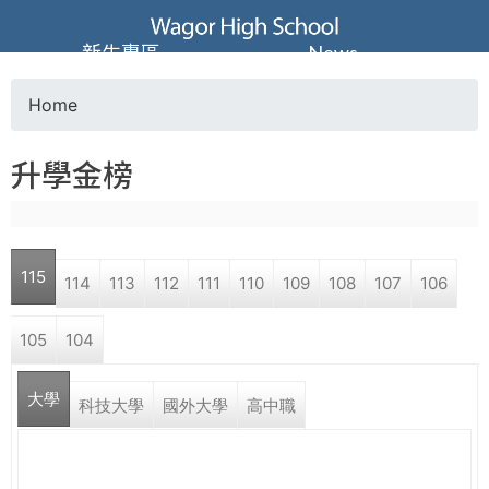
Jump to navigation
葳
新生專區
News
格
Home
Y
高
升學金榜
o
級
u
中
115
114
113
112
111
110
109
108
107
106
a
學
105
104
r
葳
大學
e
科技大學
國外大學
高中職
格
國
h
際．
國