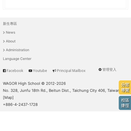
e
際
葳
r
格。
新生專區
主
培
e
News
養
選
具
About
國
單
Administration
際
Language Center
移
動
管理登入
Facebook
Youtube
Principal Mailbox
Service
User
力
的
menu
WAGOR High School © 2012-2026
分眾
世
導覽
No. 328, Junfu 18th Rd., Beitun Dist., Taichung City 406, Taiwan
界
[
Map
]
校區
公
+886-4-2437-1728
捷徑
民。
WAGOR
TODAY