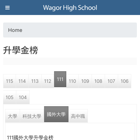
Jump to navigation
葳
格
Home
Y
高
升學金榜
o
級
u
中
111
115
114
113
112
110
109
108
107
106
a
學
105
104
r
葳
國外大學
e
大學
科技大學
高中職
格
國
h
際．
111國外大學升學金榜
國