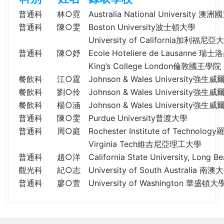
e
際
普通科
林○霓
Australia National University 
葳
普通科
陳○雯
Boston University波士頓大學
r
格。
University of California加利福
培
普通科
陳○妤
Ecole Hoteliere de Lausanne
e
養
King’s College London倫敦國王學院
具
餐飲科
江○霆
Johnson & Wales University強
國
餐飲科
劉○伶
Johnson & Wales University強
際
餐飲科
楊○涵
Johnson & Wales University強
移
普通科
陳○雯
Purdue University普渡大學
動
力
普通科
周○庭
Rochester Institute of Techn
的
Virginia Tech維吉尼亞理工大學
世
普通科
趙○洋
California State University, 
界
觀光科
紀○志
University of South Australia 南澳
公
普通科
廖○萱
University of Washington 華盛頓大
民。
WAGOR
TODAY