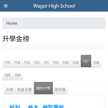
Jump to navigation
葳
格
Home
Y
高
升學金榜
o
級
u
中
107
115
114
113
112
111
110
109
108
106
a
學
105
104
r
葳
國外大學
e
大學
科技大學
高中職
格
國
h
際．
科別
姓名
錄取學校
國