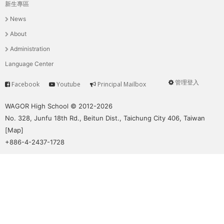
THE
新生專區
主
WORLD
News
TOMORROW
選
About
PUTTING
單
Administration
YOU
ON
Language Center
THE
管理登入
Facebook
Youtube
Principal Mailbox
PATH
Service
User
TO
menu
WAGOR High School © 2012-2026
GLOBAL
No. 328, Junfu 18th Rd., Beitun Dist., Taichung City 406, Taiwan
CITIZENSHIP
[
Map
]
+886-4-2437-1728