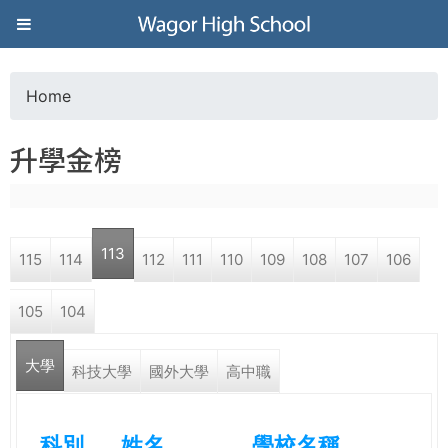
Jump to navigation
葳
格
Home
Y
高
升學金榜
o
級
u
中
113
115
114
112
111
110
109
108
107
106
a
學
105
104
r
葳
大學
e
科技大學
國外大學
高中職
格
國
h
際．
科別
姓名
學校名稱
國