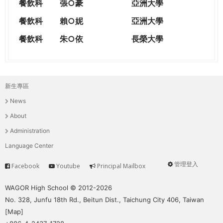
餐飲科
張○豪
亞洲大學
餐飲科
賴○妮
亞洲大學
餐飲科
朱○依
長榮大學
新生專區
主
News
選
About
單
Administration
Language Center
管理登入
Facebook
Youtube
Principal Mailbox
Service
User
menu
WAGOR High School © 2012-2026
No. 328, Junfu 18th Rd., Beitun Dist., Taichung City 406, Taiwan
[
Map
]