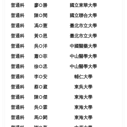
THE
普通科
廖○勝
國立東華大學
WORLD
TOMORROW
普通科
陳○閔
國立聯合大學
PUTTING
普通科
馮○憲
臺北市立大學
YOU
ON
普通科
黃○恩
臺北市立大學
THE
普
通科
吳○洋
中國醫藥大學
PATH
TO
普通科
蕭○菲
中山醫學大學
GLOBAL
普通科
徐○丞
中山醫學大學
CITIZENSHIP
普通科
李○安
輔仁大學
普通科
蔡○葳
東吳大學
普通科
陳○傑
東海大學
普通科
吳○霖
東海大學
普通科
馬○閎
東海大學