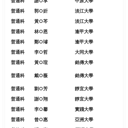
普通科
謝○享
中原大學
普通科
郭○妡
淡江大學
普通科
黃○芩
淡江大學
普通科
林○恩
逢甲大學
普通科
鄭○璿
逢甲大學
普通科
李○哲
大同大學
普通科
黃○瑄
銘傳大學
普通科
戴○薇
銘傳大學
普通科
劉○芳
靜宜大學
普通科
謝○翔
靜宜大學
普通科
李○馨
實踐大學
普通科
曾○惠
亞洲大學