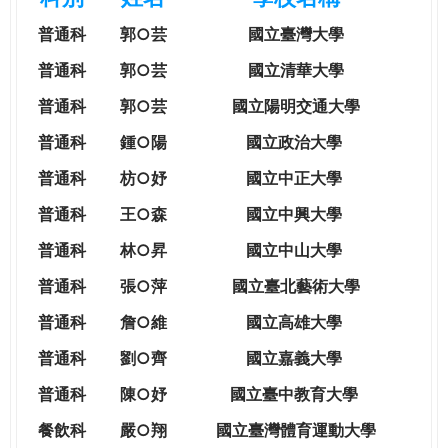
e
際
普通科
郭○芸
國立臺灣大學
葳
r
格。
普通科
郭○芸
國立清華大學
培
普通科
郭○芸
國立陽明交通大學
e
養
具
普通科
鍾○陽
國立政治大學
國
普通科
枋○妤
國立中正大學
際
移
普通科
王○森
國立中興大學
動
普通科
林○昇
國立中山大學
力
的
普通科
張○萍
國立臺北藝術大學
世
普通科
詹○維
國立高雄大學
界
公
普通科
劉○齊
國立嘉義大學
民。
普通科
陳○妤
國立臺中教育大學
WAGOR
TODAY
餐飲科
嚴○翔
國立
臺灣體育運動大學