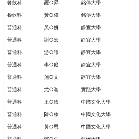
餐飲科
羅○昇
銘傳大學
餐飲科
黃○傑
銘傳大學
普通科
吳○妍
靜宜大學
普通科
謝○宏
靜宜大學
普通科
游○謙
靜宜大學
普通科
李○庭
靜宜大學
普通科
施○文
靜宜大學
普通科
尤○漩
實踐大學
普通科
王○臻
中國文化大學
普通科
陳○榛
中國文化大學
普通科
黃○恩
中國文化大學
普通科
鄭○勻
亞洲大學