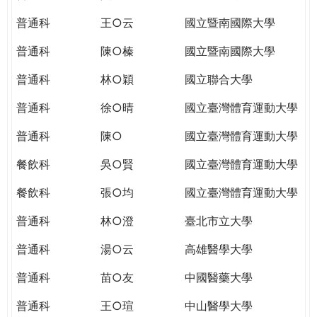
THE
WORLD
普通科
王○云
國立暨南國際大學
TOMORROW
普通科
陳○榛
國立暨南國際大學
PUTTING
YOU
普通科
林○穎
國立聯合大學
ON
THE
普通科
徐○晴
國立臺灣體育運動大學
PATH
普通科
陳○
國立臺灣體育運動大學
TO
GLOBAL
餐飲科
吳○賢
國立臺灣體育運動大學
CITIZENSHIP
餐飲科
張○均
國立臺灣體育運動大學
普通科
林○澄
臺北市立大學
普通科
湯○云
高雄醫學大學
普通科
苗○友
中國醫藥大學
普通科
王○瑄
中山醫學大學