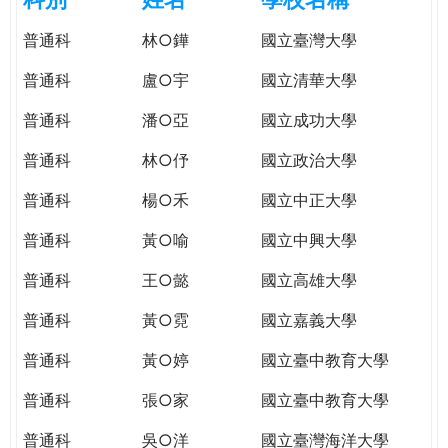
e
際
普通科
林○鏵
國立臺灣大學
葳
r
格。
普通科
盧○宇
國立清華大學
培
e
養
普通科
潘○亞
國立成功大學
具
普通科
林○伃
國立政治大學
國
際
普通科
楊○禾
國立中正大學
移
動
普通科
黃○喻
國立中興大學
力
普通科
王○懿
國立高雄大學
的
世
普通科
黃○霓
國立嘉義大學
界
公
普通科
黃○婷
國立臺中教育大學
民。
普通科
張○家
國立臺中教育大學
WAGOR
TODAY
普通科
吳○洋
國立臺灣海洋大學