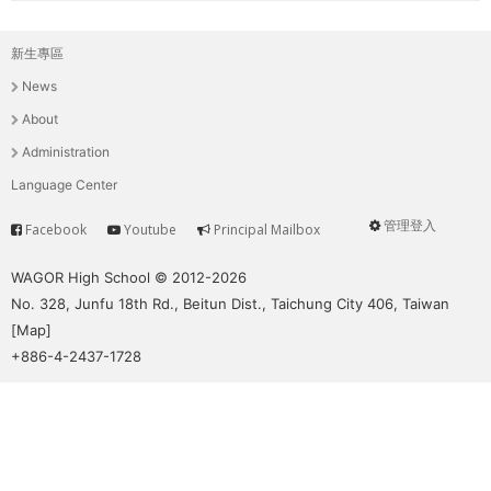
新生專區
主
News
選
About
單
Administration
Language Center
管理登入
Facebook
Youtube
Principal Mailbox
Service
User
menu
WAGOR High School © 2012-2026
No. 328, Junfu 18th Rd., Beitun Dist., Taichung City 406, Taiwan
[
Map
]
+886-4-2437-1728