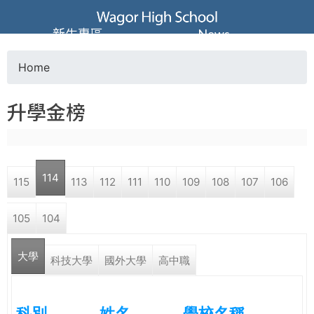
Jump to navigation
葳
新生專區
News
格
Home
Y
高
升學金榜
o
級
u
中
114
115
113
112
111
110
109
108
107
106
a
學
105
104
r
葳
大學
e
科技大學
國外大學
高中職
格
國
h
際．
科別
姓名
學校名稱
國