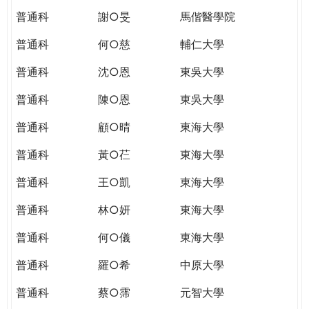
普通科
謝○旻
馬偕醫學院
普通科
何○慈
輔仁大學
普通科
沈○恩
東吳大學
普通科
陳○恩
東吳大學
普通科
顧○晴
東海大學
普通科
黃○芢
東海大學
普通科
王○凱
東海大學
普通科
林○妍
東海大學
普通科
何○儀
東海大學
普通科
羅○希
中原大學
普通科
蔡○霈
元智大學