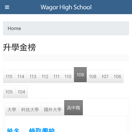
Jump to navigation
葳
格
Home
Y
高
升學金榜
o
級
u
中
109
115
114
113
112
111
110
108
107
106
a
學
105
104
r
葳
高中職
e
大學
科技大學
國外大學
格
國
h
際．
姓名
錄取學校
國