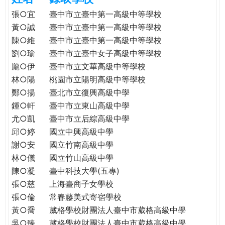
e
際
張○宜
臺中市立臺中第一高級中等學校
葳
黃○誠
臺中市立臺中第一高級中等學校
r
格。
陳○維
臺中市立臺中第一高級中等學校
培
劉○瑜
臺中市立臺中女子高級中等學校
e
養
龎○伊
臺中市立文華高級中等學校
具
林○陽
桃園市立陽明高級中等學校
國
鄭○揚
臺北市立復興高級中學
際
鍾○軒
臺中市立東山高級中學
移
尤○凱
臺中市立后綜高級中學
動
力
邱○婷
國立中興高級中學
的
謝○安
國立竹南高級中學
世
林○儀
國立竹山高級中學
界
陳○凝
臺中科技大學(五專)
公
張○慈
上海臺商子女學校
民。
張○倫
常春藤美式寄宿學校
WAGOR
黃○喬
葳格學校財團法人臺中市葳格高級中學
TODAY
吳○臻
葳格學校財團法人臺中市葳格高級中學