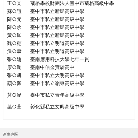
王○棠
葳格學校財團法人臺中市葳格高級中學
蘇○誼
臺中市私立新民高級中學
陳○元
臺中市私立新民高級中學
陳○承
臺中市私立新民高級中學
黃○珈
臺中市私立新民高級中學
魏○穗
臺中市私立明道高級中學
詹○聿
臺中市私立明道高級中學
張○婕
臺南應用科技大學七年一貫
康○璇
臺南中信金實驗高中
張○凱
臺中市私立大明高級中學
顏○潁
臺中市私立嶺東高級中學
莫○涵
臺中市私立青年高級中學
葉○萱
彰化縣私立文興高級中學
新生專區
主