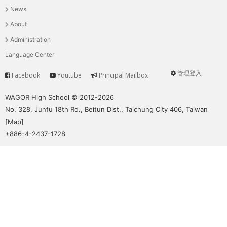
News
選
About
單
Administration
Language Center
管理登入
Facebook
Youtube
Principal Mailbox
Service
User
menu
WAGOR High School © 2012-2026
No. 328, Junfu 18th Rd., Beitun Dist., Taichung City 406, Taiwan
[
Map
]
+886-4-2437-1728